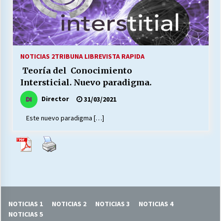
27/07/2026
MUNICIPALIDAD, TRABAJADORES, CLIMA
LABORAL:
13/07/2026
NOTICIAS 2
TRIBUNA LIBRE
VISTA RAPIDA
Teoría del Conocimiento
Escuela hospitalaria El Carmen de Maipu.
Intersticial. Nuevo paradigma.
25/06/2026
Director
31/03/2021
Este nuevo paradigma […]
¿Qué habrían dicho?
23/06/2026
VOLVER A SER ALTERNATIVA
16/06/2026
NOTICIAS 1
NOTICIAS 2
NOTICIAS 3
NOTICIAS 4
MUNICIPALIDADES, HONORARIOS, DESPIDOS
NOTICIAS 5
28/05/2026