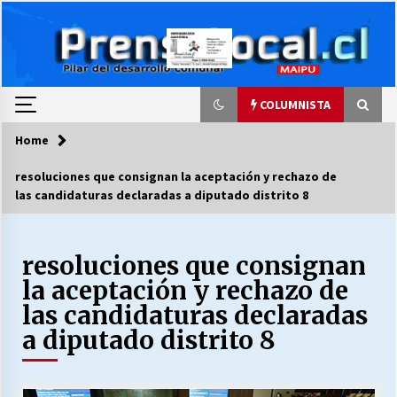
Skip
to
content
COLUMNISTA
Home
COLUMNISTA
resoluciones que consignan la aceptación y rechazo de
las candidaturas declaradas a diputado distrito 8
Ya se ordenaron las cuentas de luz… ¿Y
cuándo van a bajar?
03/08/2026
resoluciones que consignan
la aceptación y rechazo de
LA DC POR SIEMPRE.RECORDANDO 69 AÑOS DE
HISTORIA
las candidaturas declaradas
28/07/2026
a diputado distrito 8
“ORGULLOSOS DE SER DC” SALUDA EL
CUMPLEAÑOS 69