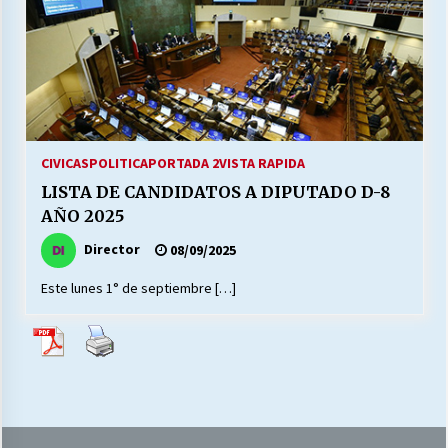
27/07/2026
MUNICIPALIDAD, TRABAJADORES, CLIMA
LABORAL:
13/07/2026
Escuela hospitalaria El Carmen de Maipu.
CIVICAS
POLITICA
PORTADA 2
VISTA RAPIDA
25/06/2026
LISTA DE CANDIDATOS A DIPUTADO D-8
AÑO 2025
¿Qué habrían dicho?
Director
08/09/2025
23/06/2026
Este lunes 1° de septiembre […]
VOLVER A SER ALTERNATIVA
16/06/2026
MUNICIPALIDADES, HONORARIOS, DESPIDOS
28/05/2026