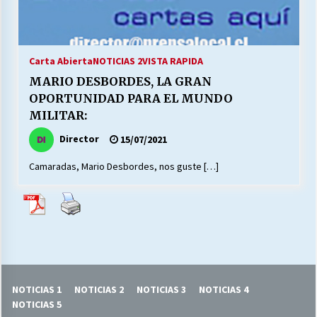
27/07/2026
MUNICIPALIDAD, TRABAJADORES, CLIMA
LABORAL:
Carta Abierta
NOTICIAS 2
VISTA RAPIDA
13/07/2026
MARIO DESBORDES, LA GRAN
OPORTUNIDAD PARA EL MUNDO
Escuela hospitalaria El Carmen de Maipu.
MILITAR:
25/06/2026
Director
15/07/2021
Camaradas, Mario Desbordes, nos guste […]
¿Qué habrían dicho?
23/06/2026
VOLVER A SER ALTERNATIVA
16/06/2026
NOTICIAS 1
NOTICIAS 2
NOTICIAS 3
NOTICIAS 4
MUNICIPALIDADES, HONORARIOS, DESPIDOS
NOTICIAS 5
28/05/2026