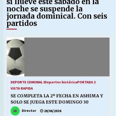
si llueve este sábado en la
27/07/2026
noche se suspende la
jornada dominical. Con seis
MUNICIPALIDAD, TRABAJADORES, CLIMA
LABORAL:
partidos
13/07/2026
Escuela hospitalaria El Carmen de Maipu.
25/06/2026
¿Qué habrían dicho?
23/06/2026
DEPORTE COMUNAL I
Deportes histórica
PORTADA 2
VOLVER A SER ALTERNATIVA
VISTA RAPIDA
16/06/2026
SE COMPLETA LA 2º FECHA EN ASHIMA Y
SOLO SE JUEGA ESTE DOMINGO 30
MUNICIPALIDADES, HONORARIOS, DESPIDOS
Director
28/06/2024
28/05/2026