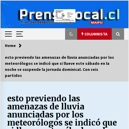
Skip
to
content
COLUMNISTA
Home
COLUMNISTA
esto previendo las amenazas de lluvia anunciadas por los
meteorólogos se indicó que si llueve este sábado en la
Ya se ordenaron las cuentas de luz… ¿Y
noche se suspende la jornada dominical. Con seis
cuándo van a bajar?
partidos
03/08/2026
LA DC POR SIEMPRE.RECORDANDO 69 AÑOS DE
esto previendo las
HISTORIA
28/07/2026
amenazas de lluvia
anunciadas por los
“ORGULLOSOS DE SER DC” SALUDA EL
meteorólogos se indicó que
CUMPLEAÑOS 69