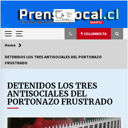
Skip
to
content
COLUMNISTA
Home
COLUMNISTA
DETENIDOS LOS TRES ANTISOCIALES DEL PORTONAZO
FRUSTRADO
Ya se ordenaron las cuentas de luz… ¿Y
cuándo van a bajar?
03/08/2026
DETENIDOS LOS TRES
ANTISOCIALES DEL
LA DC POR SIEMPRE.RECORDANDO 69 AÑOS DE
HISTORIA
PORTONAZO FRUSTRADO
28/07/2026
“ORGULLOSOS DE SER DC” SALUDA EL
CUMPLEAÑOS 69