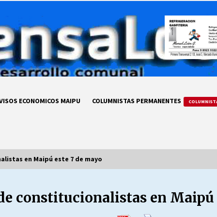
VISOS ECONOMICOS MAIPU
COLUMNISTAS PERMANENTES
COLUMNIST
nalistas en Maipú este 7 de mayo
 de constitucionalistas en Maipú
LA DC POR SIEMPRE.RECORDANDO
69 AÑOS DE HISTORIA
28/07/2026