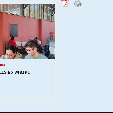
Escuela hospitalaria El Carmen de
Maipu.
25/06/2026
MUNICIPALIDADES, HONORARIOS,
DESPIDOS
28/05/2026
¿Asesores con doble sueldo?
18/04/2026
IDA
LES EN MAIPU