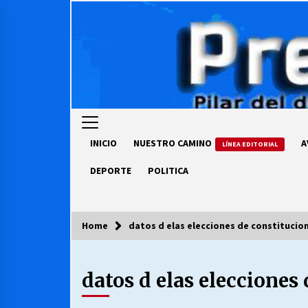
Skip
to
content
INICIO
NUESTRO CAMINO
A
LÍNEA EDITORIAL
DEPORTE
POLITICA
Home
datos d elas elecciones de constitucio
COLUMNISTA
datos d elas elecciones
Ya se ordenaron las cuentas de
luz… ¿Y cuándo van a bajar?
03/08/2026