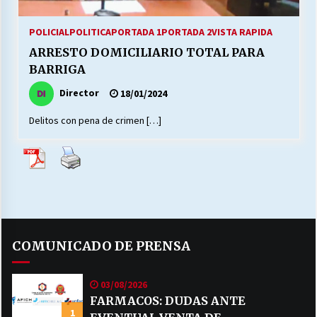
27/07/2026
POLICIAL
POLITICA
PORTADA 1
PORTADA 2
VISTA RAPIDA
MUNICIPALIDAD, TRABAJADORES, CLIMA
ARRESTO DOMICILIARIO TOTAL PARA
LABORAL:
13/07/2026
BARRIGA
Director
18/01/2024
Escuela hospitalaria El Carmen de Maipu.
25/06/2026
Delitos con pena de crimen […]
¿Qué habrían dicho?
23/06/2026
VOLVER A SER ALTERNATIVA
COMUNICADO DE PRENSA
16/06/2026
03/08/2026
MUNICIPALIDADES, HONORARIOS, DESPIDOS
FARMACOS: DUDAS ANTE
1
28/05/2026