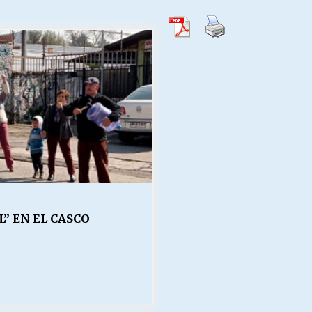
Escuela hospitalaria El Carmen de
Maipu.
25/06/2026
MUNICIPALIDADES, HONORARIOS,
DESPIDOS
28/05/2026
¿Asesores con doble sueldo?
18/04/2026
” EN EL CASCO