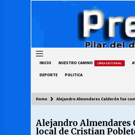
Skip
to
content
INICIO
NUESTRO CAMINO
A
LÍNEA EDITORIAL
DEPORTE
POLITICA
Home
Alejandro Almendares Calderón fue como
COLUMNISTA
Alejandro Almendares C
Ya se ordenaron las cuentas de
luz… ¿Y cuándo van a bajar?
local de Cristian Poblet
03/08/2026