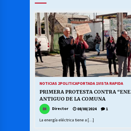
MUNICIPALIDAD, TRABAJADORES,
CLIMA LABORAL:
13/07/2026
VOLVER A SER ALTERNATIVA
16/06/2026
S.O.S. a los ricos, Save Our Souls
(Salvar Nuestras Almas)
30/04/2026
NOTICIAS 2
POLITICA
PORTADA 1
VISTA RAPIDA
PRIMERA PROTESTA CONTRA “ENEL
ANTIGUO DE LA COMUNA
Director
08/08/2024
1
La energía eléctrica tiene a […]