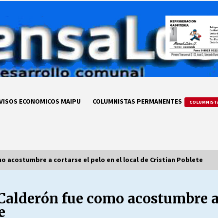
VISOS ECONOMICOS MAIPU
COLUMNISTAS PERMANENTES
COLUMNIST
 acostumbre a cortarse el pelo en el local de Cristian Poblete
alderón fue como acostumbre a c
LA DC POR SIEMPRE.RECORDANDO
69 AÑOS DE HISTORIA
e
28/07/2026