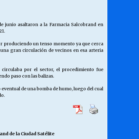
¿Qué habrían dicho?
23/06/2026
 de junio asaltaron a la Farmacia Salcobrand en
21.
Releyendo la Rerum Novarum a 135
años. “La cuestión social hoy”.
rior produciendo un tenso momento ya que cerca
16/05/2026
e una gran circulación de vecinos en esa arteria
Chile y sus segmentos de la riqueza
irculaba por el sector, el procedimiento fue
06/04/2026
endo paso con las balizas.
to eventual de una bomba de humo, luego del cual
o.
nd de la Ciudad Satélite