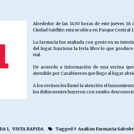
Escuela hospitalaria El Carmen de
Maipu.
25/06/2026
Alrededor de las 14:30 horas de este jueves 18
Ciudad Satélite; esta se ubica en Parque Central 1
MUNICIPALIDADES, HONORARIOS,
DESPIDOS
La farmacia fue asaltada con gente en su inte
28/05/2026
del lugar funciona la feria libre lo que produc
vial.
¿Asesores con doble sueldo?
De acuerdo a información de una vecina que c
18/04/2026
atendido por Carabineros que llego al lugar abri
A los vecinos les llamó la atención el lanzamien
los delincuentes huyeron con rumbo desconocid
DA 1
,
VISTA RAPIDA
Tagged #
Asaltan Farmacia Salcobra