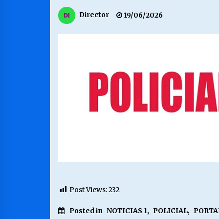
MUNICIPALIDAD, TRABAJADORES,
Director
19/06/2026
CLIMA LABORAL:
13/07/2026
VOLVER A SER ALTERNATIVA
16/06/2026
S.O.S. a los ricos, Save Our Souls
(Salvar Nuestras Almas)
30/04/2026
Post Views:
232
Posted in
NOTICIAS 1
,
POLICIAL
,
PORTA