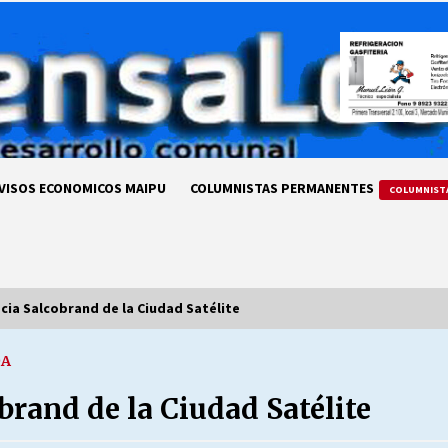
VISOS ECONOMICOS MAIPU
COLUMNISTAS PERMANENTES
COLUMNIST
cia Salcobrand de la Ciudad Satélite
DA
LA DC POR SIEMPRE.RECORDANDO
69 AÑOS DE HISTORIA
rand de la Ciudad Satélite
28/07/2026