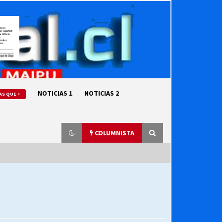
NOTICIAS 1
NOTICIAS 2
AS QUE +
COLUMNISTA
“ORGULLOSOS DE SER DC” SALUDA
EL CUMPLEAÑOS 69
27/07/2026