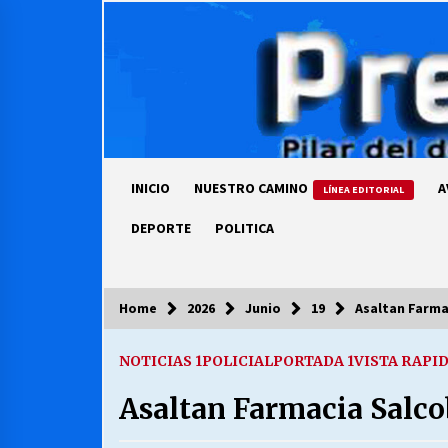
Skip
to
content
INICIO
NUESTRO CAMINO
A
LÍNEA EDITORIAL
DEPORTE
POLITICA
Home
2026
Junio
19
Asaltan Farma
COLUMNISTA
NOTICIAS 1
POLICIAL
PORTADA 1
VISTA RAPI
Ya se ordenaron las cuentas de
luz… ¿Y cuándo van a bajar?
Asaltan Farmacia Salcob
03/08/2026