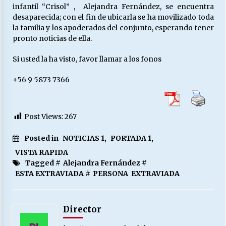
infantil “Crisol” , Alejandra Fernández, se encuentra
desaparecida; con el fin de ubicarla se ha movilizado toda
la familia y los apoderados del conjunto, esperando tener
Releyendo la Rerum Novarum a 135 años. “La
pronto noticias de ella.
cuestión social hoy”.
16/05/2026
Si usted la ha visto, favor llamar a los fonos
S.O.S. a los ricos, Save Our Souls (Salvar
+56 9 5873 7366
Nuestras Almas)
30/04/2026
Post Views:
267
¿Asesores con doble sueldo?
18/04/2026
Posted in
NOTICIAS 1
,
PORTADA 1
,
VISTA RAPIDA
Tagged #
Alejandra Fernández
#
Chile y sus segmentos de la riqueza
ESTA EXTRAVIADA
#
PERSONA EXTRAVIADA
06/04/2026
Director