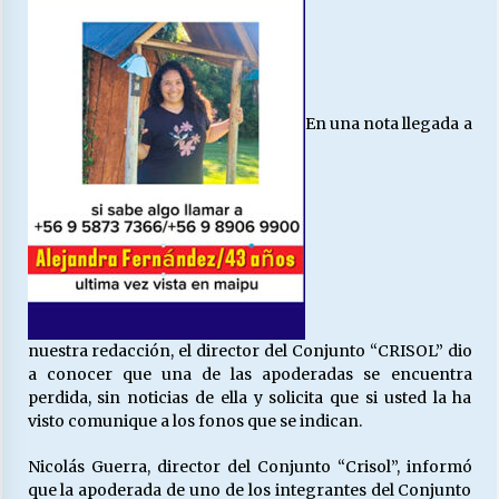
27/07/2026
MUNICIPALIDAD, TRABAJADORES, CLIMA
LABORAL:
13/07/2026
En una nota llegada a
Escuela hospitalaria El Carmen de Maipu.
25/06/2026
¿Qué habrían dicho?
23/06/2026
nuestra redacción, el director del Conjunto “CRISOL” dio
VOLVER A SER ALTERNATIVA
a conocer que una de las apoderadas se encuentra
16/06/2026
perdida, sin noticias de ella y solicita que si usted la ha
visto comunique a los fonos que se indican.
Nicolás Guerra, director del Conjunto “Crisol”, informó
MUNICIPALIDADES, HONORARIOS, DESPIDOS
que la apoderada de uno de los integrantes del Conjunto
28/05/2026