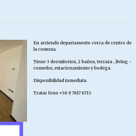
Escuela hospitalaria El Carmen de
Maipu.
25/06/2026
MUNICIPALIDADES, HONORARIOS,
En arriendo departamento cerca de centro de
DESPIDOS
la comuna.
28/05/2026
Tiene 3 dormitorios, 2 baños, terraza , living -
comedor, estacionamiento y bodega.
¿Asesores con doble sueldo?
18/04/2026
Disponibilidad inmediata.
Tratar fono +56 9 7617 6715