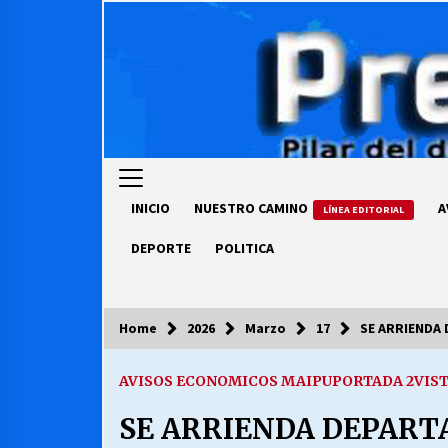
Skip
to
content
INICIO
NUESTRO CAMINO
A
LÍNEA EDITORIAL
DEPORTE
POLITICA
Home
2026
Marzo
17
SE ARRIENDA
COLUMNISTA
AVISOS ECONOMICOS MAIPU
PORTADA 2
VIS
Ya se ordenaron las cuentas de
luz… ¿Y cuándo van a bajar?
SE ARRIENDA DEPART
03/08/2026