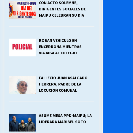
CON ACTO SOLEMNE,
DIRIGENTES SOCIALES DE
¿Qué habrían dicho?
MAIPU CELEBRAN SU DIA
23/06/2026
ROBAN VEHICULO EN
Releyendo la Rerum Novarum a 135
años. “La cuestión social hoy”.
ENCERRONA MIENTRAS
16/05/2026
VIAJABA AL COLEGIO
Chile y sus segmentos de la riqueza
06/04/2026
FALLECIO JUAN ASALGADO
HERRERA, PADRE DE LA
LOCUCION COMUNAL
ASUME MESA PPD-MAIPU; LA
LIDERARA MARIBEL SOTO