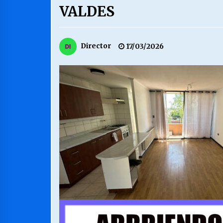
VALDES
MUNICIPALIDAD, TRABAJADORES,
CLIMA LABORAL:
13/07/2026
Director
17/03/2026
VOLVER A SER ALTERNATIVA
16/06/2026
S.O.S. a los ricos, Save Our Souls
(Salvar Nuestras Almas)
30/04/2026