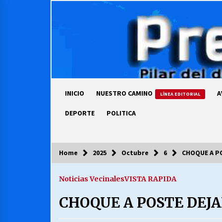
Skip
to
content
INICIO
NUESTRO CAMINO
A
LÍNEA EDITORIAL
DEPORTE
POLITICA
Home
2025
Octubre
6
CHOQUE A PO
COLUMNISTA
Noticias Vecinales
VISTA RAPIDA
Ya se ordenaron las cuentas de
luz… ¿Y cuándo van a bajar?
CHOQUE A POSTE DEJA
03/08/2026