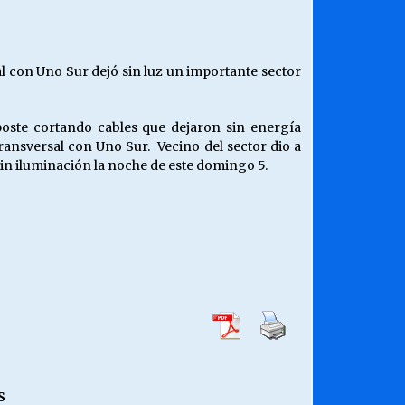
¿Qué habrían dicho?
23/06/2026
 con Uno Sur dejó sin luz un importante sector
Releyendo la Rerum Novarum a 135
años. “La cuestión social hoy”.
poste cortando cables que dejaron sin energía
16/05/2026
ransversal con Uno Sur. Vecino del sector dio a
in iluminación la noche de este domingo 5.
Chile y sus segmentos de la riqueza
06/04/2026
S