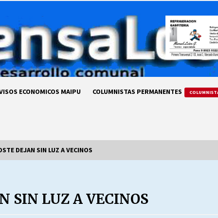
VISOS ECONOMICOS MAIPU
COLUMNISTAS PERMANENTES
COLUMNIST
STE DEJAN SIN LUZ A VECINOS
LA DC POR SIEMPRE.RECORDANDO
69 AÑOS DE HISTORIA
N SIN LUZ A VECINOS
28/07/2026