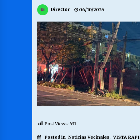
MUNICIPALIDAD, TRABAJADORES,
Director
06/10/2025
CLIMA LABORAL:
13/07/2026
VOLVER A SER ALTERNATIVA
16/06/2026
S.O.S. a los ricos, Save Our Souls
(Salvar Nuestras Almas)
30/04/2026
Post Views:
631
Posted in
Noticias Vecinales
,
VISTA RAP