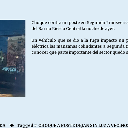
Escuela hospitalaria El Carmen de
Maipu.
25/06/2026
Choque contra un poste en Segunda Transversal
del Barrio Riesco Central la noche de ayer.
MUNICIPALIDADES, HONORARIOS,
DESPIDOS
Un vehículo que se dio a la fuga impacto un 
28/05/2026
eléctrica las manzanas colindantes a Segunda t
conocer que parte importante del sector quedo s
¿Asesores con doble sueldo?
18/04/2026
IDA
Tagged #
CHOQUE A POSTE DEJAN SIN LUZ A VECINO