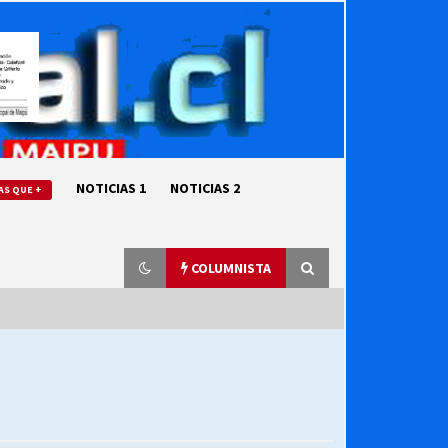
NOTICIAS 1
NOTICIAS 2
AS QUE +
COLUMNISTA
“ORGULLOSOS DE SER DC” SALUDA
EL CUMPLEAÑOS 69
27/07/2026