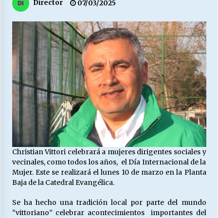
27/07/2026
Director
07/03/2025
MUNICIPALIDAD, TRABAJADORES, CLIMA
LABORAL:
13/07/2026
Escuela hospitalaria El Carmen de Maipu.
25/06/2026
¿Qué habrían dicho?
23/06/2026
Christian Vittori celebrará a mujeres dirigentes sociales y
VOLVER A SER ALTERNATIVA
vecinales, como todos los años, el Día Internacional de la
16/06/2026
Mujer. Este se realizará el lunes 10 de marzo en la Planta
Baja de la Catedral Evangélica.
Se ha hecho una tradición local por parte del mundo
MUNICIPALIDADES, HONORARIOS, DESPIDOS
“vittoriano” celebrar acontecimientos importantes del
28/05/2026