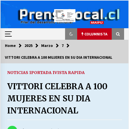
Skip
to
content
COLUMNISTA
Home
2025
Marzo
7
COLUMNISTA
VITTORI CELEBRA A 100 MUJERES EN SU DIA INTERNACIONAL
Ya se ordenaron las cuentas de luz… ¿Y
cuándo van a bajar?
NOTICIAS 1
PORTADA 1
VISTA RAPIDA
03/08/2026
VITTORI CELEBRA A 100
LA DC POR SIEMPRE.RECORDANDO 69 AÑOS DE
MUJERES EN SU DIA
HISTORIA
28/07/2026
INTERNACIONAL
“ORGULLOSOS DE SER DC” SALUDA EL
CUMPLEAÑOS 69