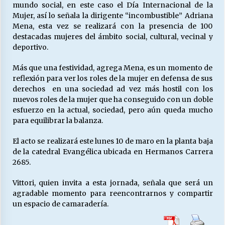
mundo social, en este caso el Día Internacional de la
Mujer, así lo señala la dirigente “incombustible” Adriana
Mena, esta vez se realizará con la presencia de 100
Releyendo la Rerum Novarum a 135 años. “La
destacadas mujeres del ámbito social, cultural, vecinal y
cuestión social hoy”.
deportivo.
16/05/2026
Más que una festividad, agrega Mena, es un momento de
S.O.S. a los ricos, Save Our Souls (Salvar
reflexión para ver los roles de la mujer en defensa de sus
Nuestras Almas)
derechos en una sociedad ad vez más hostil con los
30/04/2026
nuevos roles de la mujer que ha conseguido con un doble
esfuerzo en la actual, sociedad, pero aún queda mucho
para equilibrar la balanza.
¿Asesores con doble sueldo?
18/04/2026
El acto se realizará este lunes 10 de maro en la planta baja
de la catedral Evangélica ubicada en Hermanos Carrera
2685.
Chile y sus segmentos de la riqueza
06/04/2026
Vittori, quien invita a esta jornada, señala que será un
agradable momento para reencontrarnos y compartir
un espacio de camaradería.