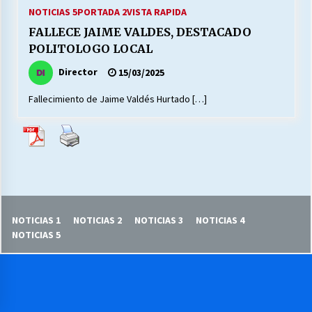
27/07/2026
NOTICIAS 5
PORTADA 2
VISTA RAPIDA
FALLECE JAIME VALDES, DESTACADO
MUNICIPALIDAD, TRABAJADORES, CLIMA
POLITOLOGO LOCAL
LABORAL:
13/07/2026
Director
15/03/2025
Fallecimiento de Jaime Valdés Hurtado […]
Escuela hospitalaria El Carmen de Maipu.
25/06/2026
¿Qué habrían dicho?
23/06/2026
NOTICIAS 1
NOTICIAS 2
NOTICIAS 3
NOTICIAS 4
VOLVER A SER ALTERNATIVA
NOTICIAS 5
16/06/2026
MUNICIPALIDADES, HONORARIOS, DESPIDOS
28/05/2026