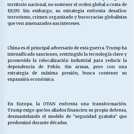
territorio nacional, no sostener el orden global a costa de
EE.UU. Sin embargo, su estrategia enfrenta desafíos:
terrorismo, crimen organizado y burocracias globalistas
Releyendo la Rerum Novarum a 135 años. “La
que ven amenazados sus intereses.
cuestión social hoy”.
16/05/2026
S.O.S. a los ricos, Save Our Souls (Salvar
China es el principal adversario de esta guerra. Trump ha
Nuestras Almas)
intensificado sanciones, restringido la tecnología clave y
30/04/2026
promovido la relocalización industrial para reducir la
dependencia de Pekín. Sin armas, pero con una
estrategia de máxima presión, busca contener su
¿Asesores con doble sueldo?
expansión económica.
18/04/2026
Chile y sus segmentos de la riqueza
En Europa, la OTAN enfrenta una transformación.
06/04/2026
Trump exige que los aliados financien su propia defensa,
desmantelando el modelo de “seguridad gratuita” que
predominó durante décadas.