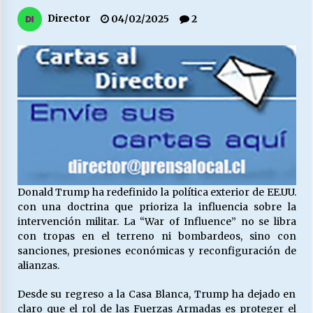
27/07/2026
Director
04/02/2025
2
MUNICIPALIDAD, TRABAJADORES, CLIMA
LABORAL:
13/07/2026
Escuela hospitalaria El Carmen de Maipu.
25/06/2026
¿Qué habrían dicho?
23/06/2026
Donald Trump ha redefinido la política exterior de EE.UU.
con una doctrina que prioriza la influencia sobre la
intervención militar. La “War of Influence” no se libra
VOLVER A SER ALTERNATIVA
con tropas en el terreno ni bombardeos, sino con
16/06/2026
sanciones, presiones económicas y reconfiguración de
alianzas.
MUNICIPALIDADES, HONORARIOS, DESPIDOS
Desde su regreso a la Casa Blanca, Trump ha dejado en
28/05/2026
claro que el rol de las Fuerzas Armadas es proteger el