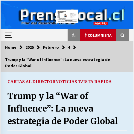
Skip
to
content
COLUMNISTA
Home
2025
Febrero
4
COLUMNISTA
Trump y la “War of Influence”: La nueva estrategia de
Poder Global
Ya se ordenaron las cuentas de luz… ¿Y
cuándo van a bajar?
03/08/2026
CARTAS AL DIRECTOR
NOTICIAS 1
VISTA RAPIDA
Trump y la “War of
LA DC POR SIEMPRE.RECORDANDO 69 AÑOS DE
HISTORIA
Influence”: La nueva
28/07/2026
estrategia de Poder Global
“ORGULLOSOS DE SER DC” SALUDA EL
CUMPLEAÑOS 69