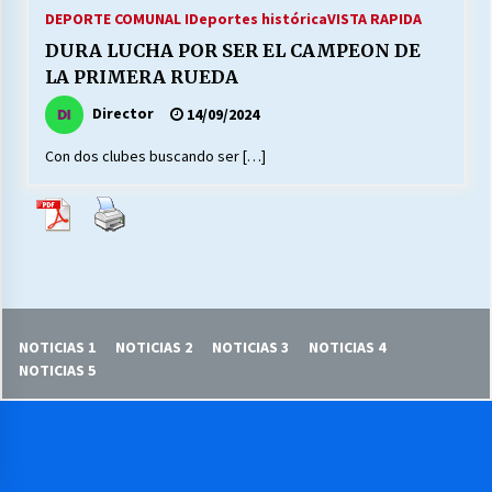
27/07/2026
DEPORTE COMUNAL I
Deportes histórica
VISTA RAPIDA
DURA LUCHA POR SER EL CAMPEON DE
MUNICIPALIDAD, TRABAJADORES, CLIMA
LA PRIMERA RUEDA
LABORAL:
13/07/2026
Director
14/09/2024
Con dos clubes buscando ser […]
Escuela hospitalaria El Carmen de Maipu.
25/06/2026
¿Qué habrían dicho?
23/06/2026
NOTICIAS 1
NOTICIAS 2
NOTICIAS 3
NOTICIAS 4
VOLVER A SER ALTERNATIVA
NOTICIAS 5
16/06/2026
MUNICIPALIDADES, HONORARIOS, DESPIDOS
28/05/2026