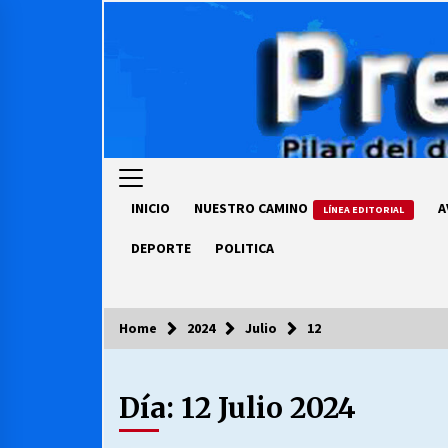
Skip
to
content
INICIO
NUESTRO CAMINO
A
LÍNEA EDITORIAL
DEPORTE
POLITICA
Home
2024
Julio
12
COLUMNISTA
Día:
12 Julio 2024
Ya se ordenaron las cuentas de
luz… ¿Y cuándo van a bajar?
03/08/2026