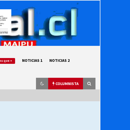
NOTICIAS 1
NOTICIAS 2
AS QUE +
COLUMNISTA
“ORGULLOSOS DE SER DC” SALUDA
EL CUMPLEAÑOS 69
27/07/2026