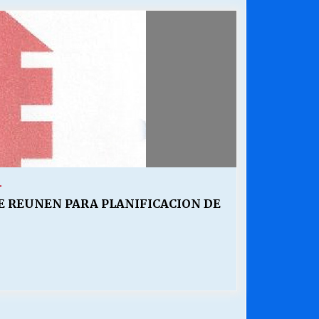
¿Qué habrían dicho?
23/06/2026
Releyendo la Rerum Novarum a 135
años. “La cuestión social hoy”.
16/05/2026
Chile y sus segmentos de la riqueza
06/04/2026
1
E REUNEN PARA PLANIFICACION DE