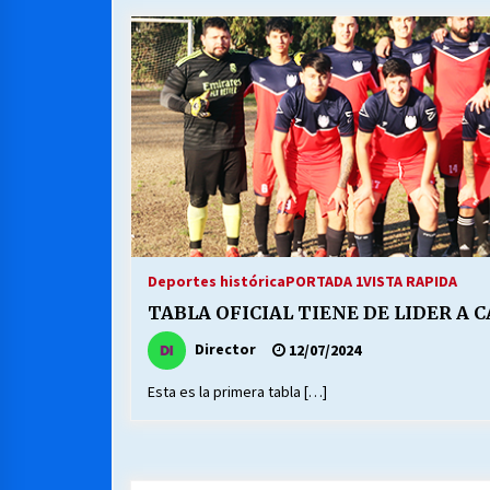
MUNICIPALIDAD, TRABAJADORES,
CLIMA LABORAL:
13/07/2026
VOLVER A SER ALTERNATIVA
16/06/2026
S.O.S. a los ricos, Save Our Souls
(Salvar Nuestras Almas)
Deportes histórica
PORTADA 1
VISTA RAPIDA
30/04/2026
TABLA OFICIAL TIENE DE LIDER A
Director
12/07/2024
Esta es la primera tabla […]