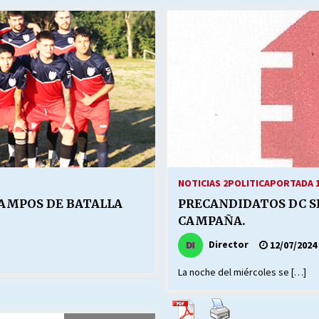
Escuela hospitalaria El Carmen de
Maipu.
25/06/2026
MUNICIPALIDADES, HONORARIOS,
DESPIDOS
28/05/2026
¿Asesores con doble sueldo?
18/04/2026
NOTICIAS 2
POLITICA
PORTADA 
 CAMPOS DE BATALLA
PRECANDIDATOS DC S
CAMPAÑA.
Director
12/07/2024
La noche del miércoles se […]