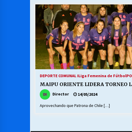
MUNICIPALIDAD, TRABAJADORES,
CLIMA LABORAL:
13/07/2026
VOLVER A SER ALTERNATIVA
16/06/2026
S.O.S. a los ricos, Save Our Souls
(Salvar Nuestras Almas)
DEPORTE COMUNAL I
Liga Femenina de Fútbol
PO
30/04/2026
MAIPU ORIENTE LIDERA TORNEO L
Director
14/05/2024
Aprovechando que Patrona de Chile […]