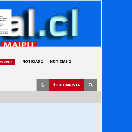
NOTICIAS 1
NOTICIAS 2
AS QUE +
COLUMNISTA
“ORGULLOSOS DE SER DC” SALUDA
EL CUMPLEAÑOS 69
27/07/2026