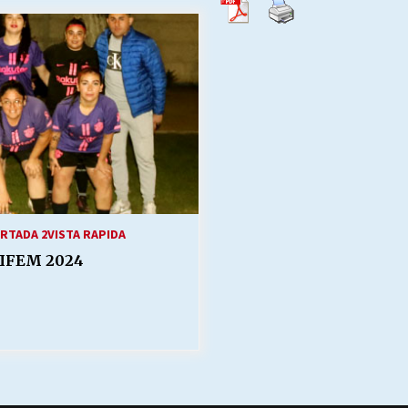
Escuela hospitalaria El Carmen de
Maipu.
25/06/2026
MUNICIPALIDADES, HONORARIOS,
DESPIDOS
28/05/2026
¿Asesores con doble sueldo?
18/04/2026
RTADA 2
VISTA RAPIDA
IFEM 2024