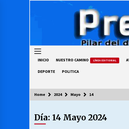
Skip
to
content
INICIO
NUESTRO CAMINO
A
LÍNEA EDITORIAL
DEPORTE
POLITICA
Home
2024
Mayo
14
COLUMNISTA
Día:
14 Mayo 2024
Ya se ordenaron las cuentas de
luz… ¿Y cuándo van a bajar?
03/08/2026