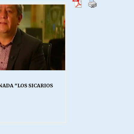
Escuela hospitalaria El Carmen de
Maipu.
25/06/2026
MUNICIPALIDADES, HONORARIOS,
DESPIDOS
28/05/2026
¿Asesores con doble sueldo?
18/04/2026
ADA “LOS SICARIOS