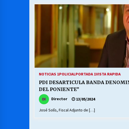
MUNICIPALIDAD, TRABAJADORES,
CLIMA LABORAL:
13/07/2026
VOLVER A SER ALTERNATIVA
16/06/2026
S.O.S. a los ricos, Save Our Souls
(Salvar Nuestras Almas)
NOTICIAS 1
POLICIAL
PORTADA 1
VISTA RAPIDA
30/04/2026
PDI DESARTICULA BANDA DENOMIN
DEL PONIENTE”
Director
13/05/2024
José Solís, Fiscal Adjunto de […]