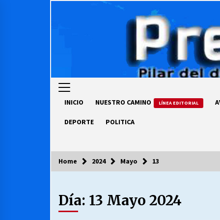
Skip
to
content
INICIO
NUESTRO CAMINO
A
LÍNEA EDITORIAL
DEPORTE
POLITICA
Home
2024
Mayo
13
COLUMNISTA
Día:
13 Mayo 2024
Ya se ordenaron las cuentas de
luz… ¿Y cuándo van a bajar?
03/08/2026