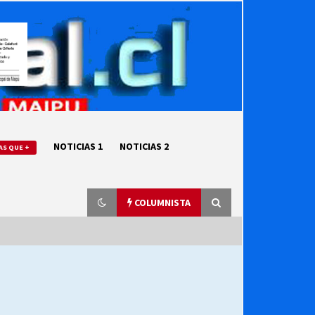
NOTICIAS 1
NOTICIAS 2
AS QUE +
COLUMNISTA
“ORGULLOSOS DE SER DC” SALUDA
EL CUMPLEAÑOS 69
27/07/2026