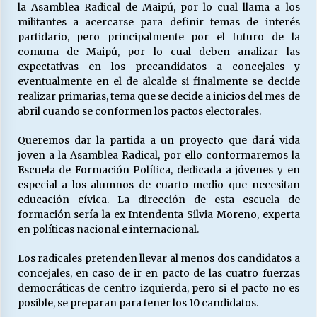
la Asamblea Radical de Maipú, por lo cual llama a los
militantes a acercarse para definir temas de interés
partidario, pero principalmente por el futuro de la
Releyendo la Rerum Novarum a 135 años. “La
comuna de Maipú, por lo cual deben analizar las
cuestión social hoy”.
expectativas en los precandidatos a concejales y
16/05/2026
eventualmente en el de alcalde si finalmente se decide
realizar primarias, tema que se decide a inicios del mes de
S.O.S. a los ricos, Save Our Souls (Salvar
abril cuando se conformen los pactos electorales.
Nuestras Almas)
30/04/2026
Queremos dar la partida a un proyecto que dará vida
joven a la Asamblea Radical, por ello conformaremos la
Escuela de Formación Política, dedicada a jóvenes y en
¿Asesores con doble sueldo?
especial a los alumnos de cuarto medio que necesitan
18/04/2026
educación cívica. La dirección de esta escuela de
formación sería la ex Intendenta Silvia Moreno, experta
en políticas nacional e internacional.
Chile y sus segmentos de la riqueza
06/04/2026
Los radicales pretenden llevar al menos dos candidatos a
concejales, en caso de ir en pacto de las cuatro fuerzas
democráticas de centro izquierda, pero si el pacto no es
posible, se preparan para tener los 10 candidatos.