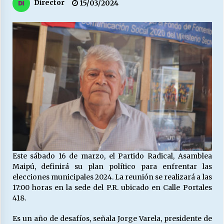
27/07/2026
Director
15/03/2024
MUNICIPALIDAD, TRABAJADORES, CLIMA
LABORAL:
13/07/2026
Escuela hospitalaria El Carmen de Maipu.
25/06/2026
¿Qué habrían dicho?
23/06/2026
Este sábado 16 de marzo, el Partido Radical, Asamblea
VOLVER A SER ALTERNATIVA
Maipú, definirá su plan político para enfrentar las
16/06/2026
elecciones municipales 2024. La reunión se realizará a las
17:00 horas en la sede del P.R. ubicado en Calle Portales
418.
MUNICIPALIDADES, HONORARIOS, DESPIDOS
Es un año de desafíos, señala Jorge Varela, presidente de
28/05/2026