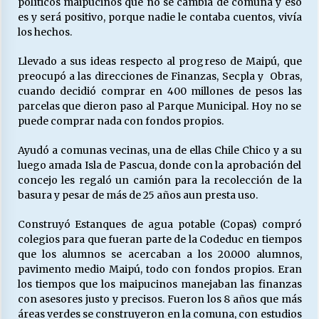
políticos maipucinos que no se cambia de comuna y eso
es y será positivo, porque nadie le contaba cuentos, vivía
los hechos.
Releyendo la Rerum Novarum a 135 años. “La
cuestión social hoy”.
Llevado a sus ideas respecto al progreso de Maipú, que
16/05/2026
preocupó a las direcciones de Finanzas, Secpla y Obras,
cuando decidió comprar en 400 millones de pesos las
parcelas que dieron paso al Parque Municipal. Hoy no se
S.O.S. a los ricos, Save Our Souls (Salvar
puede comprar nada con fondos propios.
Nuestras Almas)
30/04/2026
Ayudó a comunas vecinas, una de ellas Chile Chico y a su
luego amada Isla de Pascua, donde con la aprobación del
¿Asesores con doble sueldo?
concejo les regaló un camión para la recolección de la
18/04/2026
basura y pesar de más de 25 años aun presta uso.
Construyó Estanques de agua potable (Copas) compró
colegios para que fueran parte de la Codeduc en tiempos
Chile y sus segmentos de la riqueza
que los alumnos se acercaban a los 20.000 alumnos,
06/04/2026
pavimento medio Maipú, todo con fondos propios. Eran
los tiempos que los maipucinos manejaban las finanzas
con asesores justo y precisos. Fueron los 8 años que más
áreas verdes se construyeron en la comuna, con estudios