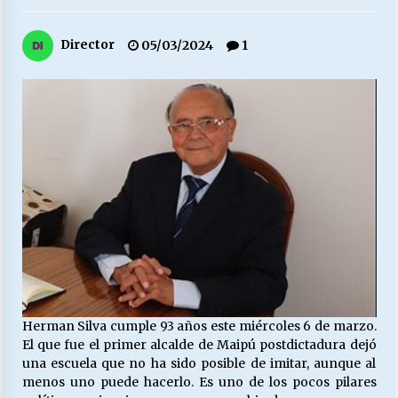
27/07/2026
Director
05/03/2024
1
MUNICIPALIDAD, TRABAJADORES, CLIMA
LABORAL:
13/07/2026
Escuela hospitalaria El Carmen de Maipu.
25/06/2026
¿Qué habrían dicho?
23/06/2026
VOLVER A SER ALTERNATIVA
16/06/2026
Herman Silva cumple 93 años este miércoles 6 de marzo.
El que fue el primer alcalde de Maipú postdictadura dejó
una escuela que no ha sido posible de imitar, aunque al
MUNICIPALIDADES, HONORARIOS, DESPIDOS
menos uno puede hacerlo. Es uno de los pocos pilares
28/05/2026