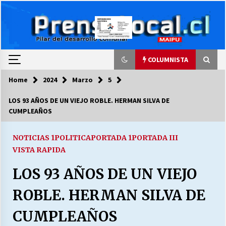
Skip
to
content
COLUMNISTA
Home
2024
Marzo
5
COLUMNISTA
LOS 93 AÑOS DE UN VIEJO ROBLE. HERMAN SILVA DE
CUMPLEAÑOS
Ya se ordenaron las cuentas de luz… ¿Y
cuándo van a bajar?
03/08/2026
NOTICIAS 1
POLITICA
PORTADA 1
PORTADA III
VISTA RAPIDA
LA DC POR SIEMPRE.RECORDANDO 69 AÑOS DE
LOS 93 AÑOS DE UN VIEJO
HISTORIA
28/07/2026
ROBLE. HERMAN SILVA DE
“ORGULLOSOS DE SER DC” SALUDA EL
CUMPLEAÑOS
CUMPLEAÑOS 69