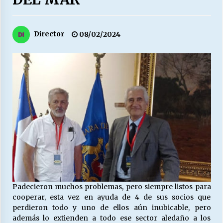
27/07/2026
MUNICIPALIDAD, TRABAJADORES, CLIMA
Director
08/02/2024
LABORAL:
13/07/2026
Escuela hospitalaria El Carmen de Maipu.
25/06/2026
¿Qué habrían dicho?
23/06/2026
VOLVER A SER ALTERNATIVA
16/06/2026
Padecieron muchos problemas, pero siempre listos para
cooperar, esta vez en ayuda de 4 de sus socios que
perdieron todo y uno de ellos aún inubicable, pero
MUNICIPALIDADES, HONORARIOS, DESPIDOS
además lo extienden a todo ese sector aledaño a los
28/05/2026