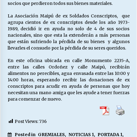
socios que perdieron todos sus bienes materiales.
La Asociación Maipú de ex Soldados Conscriptos, que
Releyendo la Rerum Novarum a 135 años. “La
agrupa cientos de ex conscriptos desde los año 1973-
cuestión social hoy”.
1989, decidió ir en ayuda no solo de 4 de sus socios
16/05/2026
nacionales, sino que esta la extenderán a más personas
que están sufriendo la pérdida de su bienes y algunos
S.O.S. a los ricos, Save Our Souls (Salvar
llevarles el consuelo por la pérdida de su seres queridos.
Nuestras Almas)
30/04/2026
En este oficina ubicada en calle Monumento 2235-A,
entre las calles Ordoñez y calle Maipú, recibirán
alimentos no perecibles, agua envasada entre las 10:00 y
¿Asesores con doble sueldo?
14:00 horas, esperando recibir las donaciones de ex
18/04/2026
conscriptos para acudir en ayuda de personas que hoy
necesitan una mano amiga que les ayude a tener fuerzas
para comenzar de nuevo.
Chile y sus segmentos de la riqueza
06/04/2026
Post Views:
736
Posted in
GREMIALES
,
NOTICIAS 1
,
PORTADA 1
,