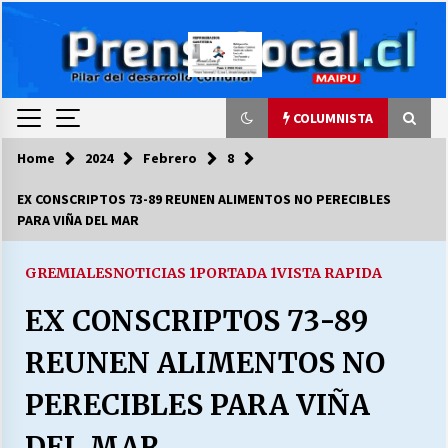
Skip
to
content
COLUMNISTA
Home
2024
Febrero
8
COLUMNISTA
EX CONSCRIPTOS 73-89 REUNEN ALIMENTOS NO PERECIBLES
PARA VIÑA DEL MAR
Ya se ordenaron las cuentas de luz… ¿Y
cuándo van a bajar?
03/08/2026
GREMIALES
NOTICIAS 1
PORTADA 1
VISTA RAPIDA
EX CONSCRIPTOS 73-89
LA DC POR SIEMPRE.RECORDANDO 69 AÑOS DE
HISTORIA
REUNEN ALIMENTOS NO
28/07/2026
PERECIBLES PARA VIÑA
“ORGULLOSOS DE SER DC” SALUDA EL
CUMPLEAÑOS 69
DEL MAR