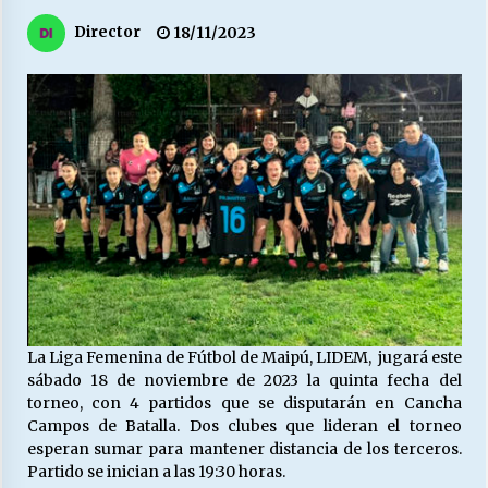
27/07/2026
Director
18/11/2023
MUNICIPALIDAD, TRABAJADORES, CLIMA
LABORAL:
13/07/2026
Escuela hospitalaria El Carmen de Maipu.
25/06/2026
¿Qué habrían dicho?
23/06/2026
La Liga Femenina de Fútbol de Maipú, LIDEM, jugará este
VOLVER A SER ALTERNATIVA
sábado 18 de noviembre de 2023 la quinta fecha del
16/06/2026
torneo, con 4 partidos que se disputarán en Cancha
Campos de Batalla. Dos clubes que lideran el torneo
esperan sumar para mantener distancia de los terceros.
MUNICIPALIDADES, HONORARIOS, DESPIDOS
Partido se inician a las 19:30 horas.
28/05/2026