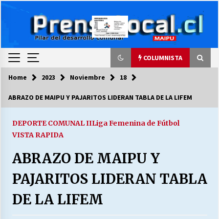
Skip
to
content
COLUMNISTA
Home
2023
Noviembre
18
COLUMNISTA
ABRAZO DE MAIPU Y PAJARITOS LIDERAN TABLA DE LA LIFEM
Ya se ordenaron las cuentas de luz… ¿Y
cuándo van a bajar?
DEPORTE COMUNAL II
Liga Femenina de Fútbol
03/08/2026
VISTA RAPIDA
ABRAZO DE MAIPU Y
LA DC POR SIEMPRE.RECORDANDO 69 AÑOS DE
HISTORIA
PAJARITOS LIDERAN TABLA
28/07/2026
DE LA LIFEM
“ORGULLOSOS DE SER DC” SALUDA EL
CUMPLEAÑOS 69