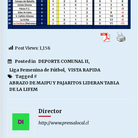
Post Views:
1,158
Posted in
DEPORTE COMUNAL II
,
Liga Femenina de Fútbol
,
VISTA RAPIDA
Tagged #
ABRAZO DE MAIPU Y PAJARITOS LIDERAN TABLA
DE LA LIFEM
Director
http://www.prensalocal.cl