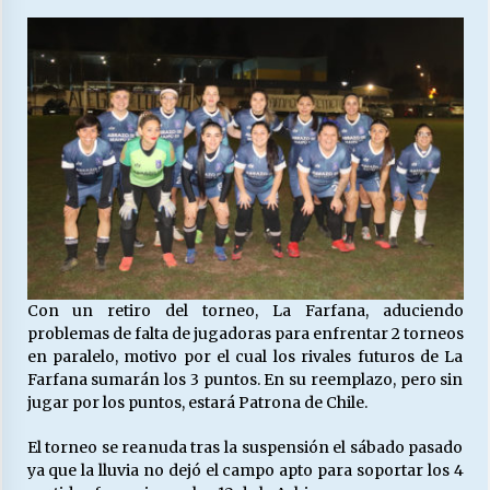
Releyendo la Rerum Novarum a 135 años. “La
cuestión social hoy”.
16/05/2026
S.O.S. a los ricos, Save Our Souls (Salvar
Nuestras Almas)
30/04/2026
¿Asesores con doble sueldo?
18/04/2026
Con un retiro del torneo, La Farfana, aduciendo
problemas de falta de jugadoras para enfrentar 2 torneos
en paralelo, motivo por el cual los rivales futuros de La
Chile y sus segmentos de la riqueza
Farfana sumarán los 3 puntos. En su reemplazo, pero sin
06/04/2026
jugar por los puntos, estará Patrona de Chile.
El torneo se reanuda tras la suspensión el sábado pasado
ya que la lluvia no dejó el campo apto para soportar los 4