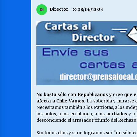
MUNICIPALIDAD, TRABAJADORES,
Director
08/06/2023
CLIMA LABORAL:
13/07/2026
VOLVER A SER ALTERNATIVA
16/06/2026
S.O.S. a los ricos, Save Our Souls
(Salvar Nuestras Almas)
30/04/2026
No basta sólo con Republicanos y creo que
afecta a Chile Vamos.
La soberbia y mirarse e
Necesitamos también a los Patriotas, a los Indep
los nulos, a los en blanco, a los porfiados y 
desconciendo el arrasador triunfo del Rechazo y
Sin todos ellos y si no logramos ser “un sólo 