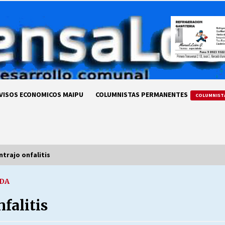
VISOS ECONOMICOS MAIPU
COLUMNISTAS PERMANENTES
COLUMNIST
trajo onfalitis
IDA
LA DC POR SIEMPRE.RECORDANDO
69 AÑOS DE HISTORIA
falitis
28/07/2026