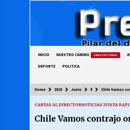
Skip
to
content
INICIO
NUESTRO CAMINO
A
LÍNEA EDITORIAL
DEPORTE
POLITICA
Home
2023
Junio
8
Chile Vamos con
COLUMNISTA
CARTAS AL DIRECTOR
NOTICIAS 1
VISTA RAP
Ya se ordenaron las cuentas de
luz… ¿Y cuándo van a bajar?
Chile Vamos contrajo on
03/08/2026