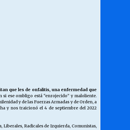
¿Qué habrían dicho?
23/06/2026
Releyendo la Rerum Novarum a 135
años. “La cuestión social hoy”.
16/05/2026
Chile y sus segmentos de la riqueza
06/04/2026
an que les de onfalitis, una enfermedad que
 si ese ombligo está “enrojecido” y maloliente.
chilenidad y de las Fuerzas Armadas y de Orden, a
cha y nos traicionó el 4 de septiembre del 2022
, Liberales, Radicales de Izquierda, Comunistas,