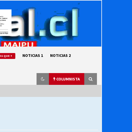
NOTICIAS 1
NOTICIAS 2
AS QUE +
COLUMNISTA
“ORGULLOSOS DE SER DC” SALUDA
EL CUMPLEAÑOS 69
27/07/2026