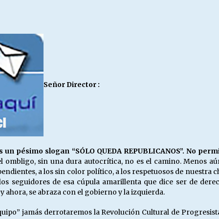
Escuela hospitalaria El Carmen de
Maipu.
25/06/2026
MUNICIPALIDADES, HONORARIOS,
DESPIDOS
28/05/2026
Señor Director :
¿Asesores con doble sueldo?
18/04/2026
 es un pésimo slogan “SÓLO QUEDA REPUBLICANOS”. No permit
l ombligo, sin una dura autocrítica, no es el camino. Menos aún
endientes, a los sin color político, a los respetuosos de nuestra 
a los seguidores de esa cúpula amarillenta que dice ser de dere
 ahora, se abraza con el gobierno y la izquierda.
equipo” jamás derrotaremos la Revolución Cultural de Progresista