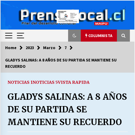
Skip
to
content
COLUMNISTA
Home
2023
Marzo
7
COLUMNISTA
GLADYS SALINAS: A 8 AÑOS DE SU PARTIDA SE MANTIENE SU
RECUERDO
Ya se ordenaron las cuentas de luz… ¿Y
cuándo van a bajar?
03/08/2026
NOTICIAS 1
NOTICIAS 5
VISTA RAPIDA
GLADYS SALINAS: A 8 AÑOS
LA DC POR SIEMPRE.RECORDANDO 69 AÑOS DE
HISTORIA
DE SU PARTIDA SE
28/07/2026
MANTIENE SU RECUERDO
“ORGULLOSOS DE SER DC” SALUDA EL
CUMPLEAÑOS 69