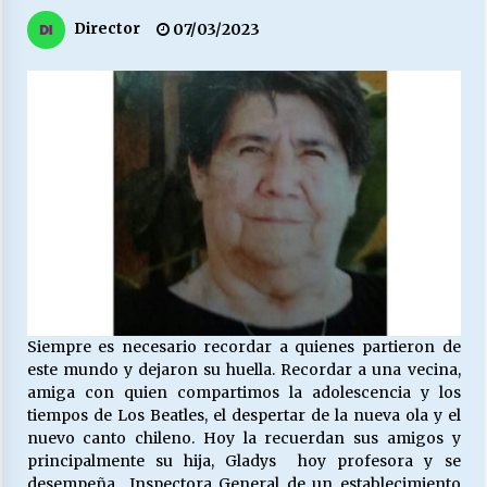
27/07/2026
Director
07/03/2023
MUNICIPALIDAD, TRABAJADORES, CLIMA
LABORAL:
13/07/2026
Escuela hospitalaria El Carmen de Maipu.
25/06/2026
¿Qué habrían dicho?
23/06/2026
Siempre es necesario recordar a quienes partieron de
VOLVER A SER ALTERNATIVA
este mundo y dejaron su huella. Recordar a una vecina,
16/06/2026
amiga con quien compartimos la adolescencia y los
tiempos de Los Beatles, el despertar de la nueva ola y el
nuevo canto chileno. Hoy la recuerdan sus amigos y
MUNICIPALIDADES, HONORARIOS, DESPIDOS
principalmente su hija, Gladys hoy profesora y se
28/05/2026
desempeña Inspectora General de un establecimiento