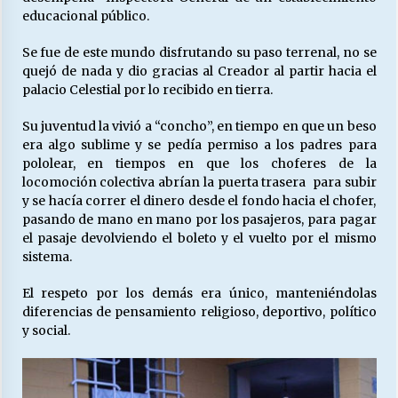
educacional público.
Se fue de este mundo disfrutando su paso terrenal, no se
Releyendo la Rerum Novarum a 135 años. “La
cuestión social hoy”.
quejó de nada y dio gracias al Creador al partir hacia el
16/05/2026
palacio Celestial por lo recibido en tierra.
Su juventud la vivió a “concho”, en tiempo en que un beso
S.O.S. a los ricos, Save Our Souls (Salvar
era algo sublime y se pedía permiso a los padres para
Nuestras Almas)
pololear, en tiempos en que los choferes de la
30/04/2026
locomoción colectiva abrían la puerta trasera para subir
y se hacía correr el dinero desde el fondo hacia el chofer,
¿Asesores con doble sueldo?
pasando de mano en mano por los pasajeros, para pagar
18/04/2026
el pasaje devolviendo el boleto y el vuelto por el mismo
sistema.
El respeto por los demás era único, manteniéndolas
Chile y sus segmentos de la riqueza
diferencias de pensamiento religioso, deportivo, político
06/04/2026
y social.