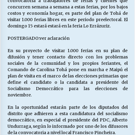
convocatoria a trabajadores de ferias y clientes que
concurren semana a semana a estas ferias, por los bajos
costos y economía hogar, es parte del plan de Tohá de
Releyendo la Rerum Novarum a 135 años. “La
visitar 1.000 ferias libres en este periodo preelectoral. El
cuestión social hoy”.
domingo 15 estará estará en la feria Lo Errázuriz.
16/05/2026
POSTERGADO:ver aclaración
S.O.S. a los ricos, Save Our Souls (Salvar
En su proyecto de visitar 1.000 ferias en su plan de
Nuestras Almas)
difusión y tener contacto directo con los problemas
30/04/2026
sociales de la comunidad y los propios feriantes, el
Comando de Carolina Tohá pone en marcha e Maipú el
¿Asesores con doble sueldo?
plan de visita en el marco de las elecciones primarias que
18/04/2026
define el candidato o la candidata a presidente del
Socialismo Democrático para las elecciones de
noviembre.
Chile y sus segmentos de la riqueza
En la oportunidad estarán parte de los diputados del
06/04/2026
distrito que adhieren a esta candidatura del socialismo
democrático, en especial el presidente del PDC, Alberto
Undurraga, según lo informado por uno de los difusores
de la convocatoria a nivel local Francisco Pincheira.