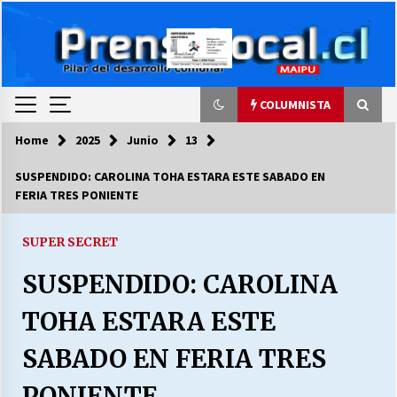
Skip
to
content
COLUMNISTA
Home
2025
Junio
13
COLUMNISTA
SUSPENDIDO: CAROLINA TOHA ESTARA ESTE SABADO EN
FERIA TRES PONIENTE
Ya se ordenaron las cuentas de luz… ¿Y
cuándo van a bajar?
03/08/2026
SUPER SECRET
SUSPENDIDO: CAROLINA
LA DC POR SIEMPRE.RECORDANDO 69 AÑOS DE
HISTORIA
TOHA ESTARA ESTE
28/07/2026
SABADO EN FERIA TRES
“ORGULLOSOS DE SER DC” SALUDA EL
CUMPLEAÑOS 69
PONIENTE