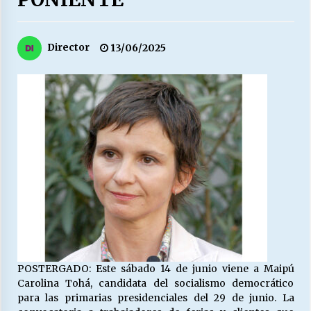
27/07/2026
MUNICIPALIDAD, TRABAJADORES, CLIMA
Director
13/06/2025
LABORAL:
13/07/2026
Escuela hospitalaria El Carmen de Maipu.
25/06/2026
¿Qué habrían dicho?
23/06/2026
VOLVER A SER ALTERNATIVA
16/06/2026
POSTERGADO: Este sábado 14 de junio viene a Maipú
Carolina Tohá, candidata del socialismo democrático
MUNICIPALIDADES, HONORARIOS, DESPIDOS
para las primarias presidenciales del 29 de junio. La
28/05/2026