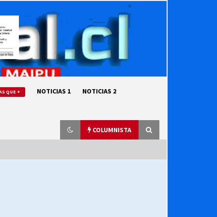
NOTICIAS 1
NOTICIAS 2
AS QUE +
COLUMNISTA
“ORGULLOSOS DE SER DC” SALUDA
EL CUMPLEAÑOS 69
27/07/2026