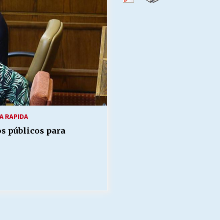
Escuela hospitalaria El Carmen de
Maipu.
25/06/2026
MUNICIPALIDADES, HONORARIOS,
DESPIDOS
28/05/2026
¿Asesores con doble sueldo?
18/04/2026
A RAPIDA
s públicos para