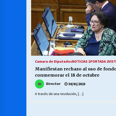
MUNICIPALIDAD, TRABAJADORES,
CLIMA LABORAL:
13/07/2026
VOLVER A SER ALTERNATIVA
16/06/2026
S.O.S. a los ricos, Save Our Souls
(Salvar Nuestras Almas)
Camara de Diputados
NOTICIAS 1
PORTADA 2
VIST
30/04/2026
Manifiestan rechazo al uso de fondo
conmemorar el 18 de octubre
Director
30/01/2023
A través de una resolución, […]