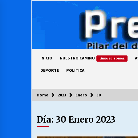
Skip
to
content
INICIO
NUESTRO CAMINO
A
LÍNEA EDITORIAL
DEPORTE
POLITICA
Home
2023
Enero
30
COLUMNISTA
Día:
30 Enero 2023
Ya se ordenaron las cuentas de
luz… ¿Y cuándo van a bajar?
03/08/2026