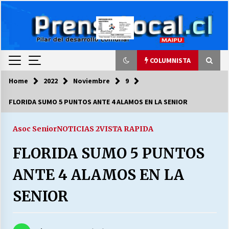
Skip
to
content
COLUMNISTA
Home
2022
Noviembre
9
COLUMNISTA
FLORIDA SUMO 5 PUNTOS ANTE 4 ALAMOS EN LA SENIOR
Ya se ordenaron las cuentas de luz… ¿Y
cuándo van a bajar?
Asoc Senior
NOTICIAS 2
VISTA RAPIDA
03/08/2026
FLORIDA SUMO 5 PUNTOS
LA DC POR SIEMPRE.RECORDANDO 69 AÑOS DE
ANTE 4 ALAMOS EN LA
HISTORIA
28/07/2026
SENIOR
“ORGULLOSOS DE SER DC” SALUDA EL
CUMPLEAÑOS 69