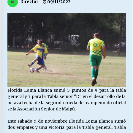
27/07/2026
Director
09/11/2022
MUNICIPALIDAD, TRABAJADORES, CLIMA
LABORAL:
13/07/2026
Escuela hospitalaria El Carmen de Maipu.
25/06/2026
¿Qué habrían dicho?
23/06/2026
Florida Loma Blanca sumó 5 puntos de 9 para la tabla
general y 3 para la Tabla senior “D” en el desarrollo de la
VOLVER A SER ALTERNATIVA
octava fecha de la segunda rueda del campeonato oficial
16/06/2026
se la Asociación Senior de Maipú.
Este sábado 5 de noviembre Florida Loma Blanca sumó
MUNICIPALIDADES, HONORARIOS, DESPIDOS
dos empates y una victoria para la Tabla general, Tabla
28/05/2026