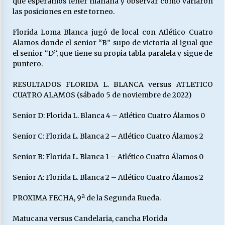
que esperamos tener mañana y observar como variaron
las posiciones en este torneo.
Releyendo la Rerum Novarum a 135 años. “La
Florida Loma Blanca jugó de local con Atlético Cuatro
cuestión social hoy”.
Alamos donde el senior “B” supo de victoria al igual que
16/05/2026
el senior “D”, que tiene su propia tabla paralela y sigue de
puntero.
S.O.S. a los ricos, Save Our Souls (Salvar
RESULTADOS FLORIDA L. BLANCA versus ATLETICO
Nuestras Almas)
CUATRO ALAMOS (sábado 5 de noviembre de 2022)
30/04/2026
Senior D: Florida L. Blanca 4 – Atlético Cuatro Álamos 0
¿Asesores con doble sueldo?
18/04/2026
Senior C: Florida L. Blanca 2 – Atlético Cuatro Álamos 2
Senior B: Florida L. Blanca 1 – Atlético Cuatro Álamos 0
Chile y sus segmentos de la riqueza
Senior A: Florida L. Blanca 2 – Atlético Cuatro Álamos 2
06/04/2026
PROXIMA FECHA, 9ª de la Segunda Rueda.
Matucana versus Candelaria, cancha Florida