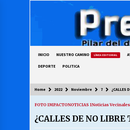
Skip
to
content
INICIO
NUESTRO CAMINO
A
LÍNEA EDITORIAL
DEPORTE
POLITICA
Home
2022
Noviembre
7
¿CALLES 
COLUMNISTA
FOTO IMPACTO
NOTICIAS 1
Noticias Vecinales
Ya se ordenaron las cuentas de
luz… ¿Y cuándo van a bajar?
¿CALLES DE NO LIBRE
03/08/2026