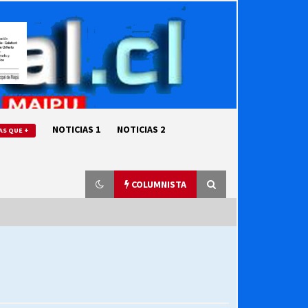
NOTICIAS 1
NOTICIAS 2
AS QUE +
COLUMNISTA
“ORGULLOSOS DE SER DC” SALUDA
EL CUMPLEAÑOS 69
27/07/2026