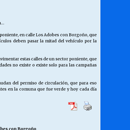
¿Qué habrían dicho?
23/06/2026
ba…
Releyendo la Rerum Novarum a 135
r poniente, en calle Los Adobes con Borgoño, que
años. “La cuestión social hoy”.
culos deben pasar la mitad del vehículo por la
16/05/2026
imentar estas calles de un sector poniente, que
Chile y sus segmentos de la riqueza
dades no existe o existe solo para las campañas
06/04/2026
audan del permiso de circulación, que para eso
entes en la comuna que fue verde y hoy cada día
dobes con Borgoño