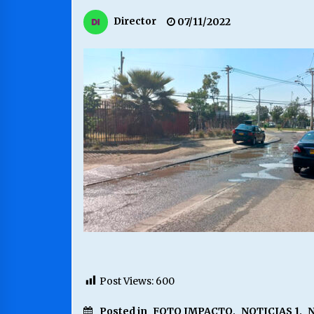
MUNICIPALIDAD, TRABAJADORES,
Director
07/11/2022
CLIMA LABORAL:
13/07/2026
VOLVER A SER ALTERNATIVA
16/06/2026
S.O.S. a los ricos, Save Our Souls
(Salvar Nuestras Almas)
30/04/2026
Post Views:
600
Posted in
FOTO IMPACTO
,
NOTICIAS 1
,
N