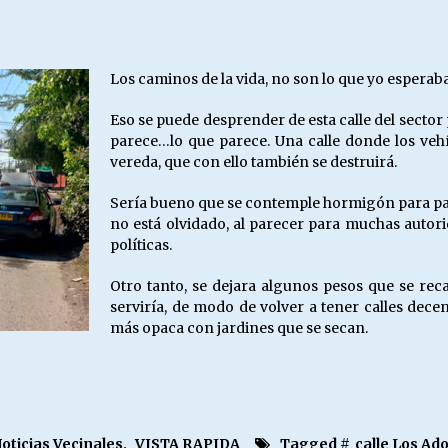
Escuela hospitalaria El Carmen de
Maipu.
25/06/2026
Los caminos de la vida, no son lo que yo espera
MUNICIPALIDADES, HONORARIOS,
Eso se puede desprender de esta calle del secto
DESPIDOS
parece…lo que parece. Una calle donde los vehí
28/05/2026
vereda, que con ello también se destruirá.
Sería bueno que se contemple hormigón para pav
¿Asesores con doble sueldo?
no está olvidado, al parecer para muchas autori
18/04/2026
políticas.
Otro tanto, se dejara algunos pesos que se rec
serviría, de modo de volver a tener calles dec
más opaca con jardines que se secan.
oticias Vecinales
,
VISTA RAPIDA
Tagged #
calle Los A