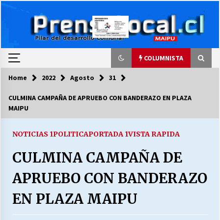
Skip
to
content
COLUMNISTA
Home
2022
Agosto
31
COLUMNISTA
CULMINA CAMPAÑA DE APRUEBO CON BANDERAZO EN PLAZA
MAIPU
Ya se ordenaron las cuentas de luz… ¿Y
cuándo van a bajar?
03/08/2026
NOTICIAS 1
POLITICA
PORTADA 1
VISTA RAPIDA
CULMINA CAMPAÑA DE
LA DC POR SIEMPRE.RECORDANDO 69 AÑOS DE
HISTORIA
APRUEBO CON BANDERAZO
28/07/2026
EN PLAZA MAIPU
“ORGULLOSOS DE SER DC” SALUDA EL
CUMPLEAÑOS 69