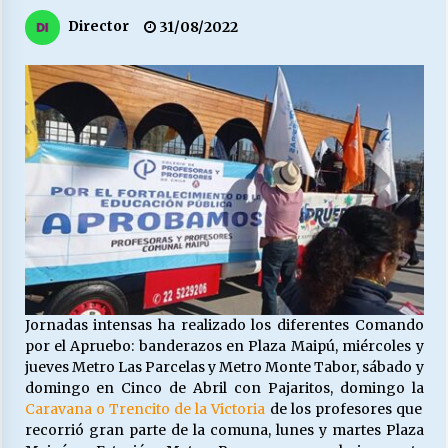
27/07/2026
Director
31/08/2022
MUNICIPALIDAD, TRABAJADORES, CLIMA
LABORAL:
13/07/2026
Escuela hospitalaria El Carmen de Maipu.
25/06/2026
¿Qué habrían dicho?
23/06/2026
Jornadas intensas ha realizado los diferentes Comando
VOLVER A SER ALTERNATIVA
por el Apruebo: banderazos en Plaza Maipú, miércoles y
16/06/2026
jueves Metro Las Parcelas y Metro Monte Tabor, sábado y
domingo en Cinco de Abril con Pajaritos, domingo la
Caravana o Trencito de la Victoria
de los profesores que
MUNICIPALIDADES, HONORARIOS, DESPIDOS
recorrió gran parte de la comuna, lunes y martes Plaza
28/05/2026