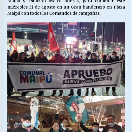
Maipú y Estación Metro Bueras, para culminar este
miércoles 31 de agosto en un Gran banderazo en Plaza
Maipú con todos los Comandos de campañas.
Releyendo la Rerum Novarum a 135 años. “La
cuestión social hoy”.
16/05/2026
S.O.S. a los ricos, Save Our Souls (Salvar
Nuestras Almas)
30/04/2026
¿Asesores con doble sueldo?
18/04/2026
Chile y sus segmentos de la riqueza
06/04/2026