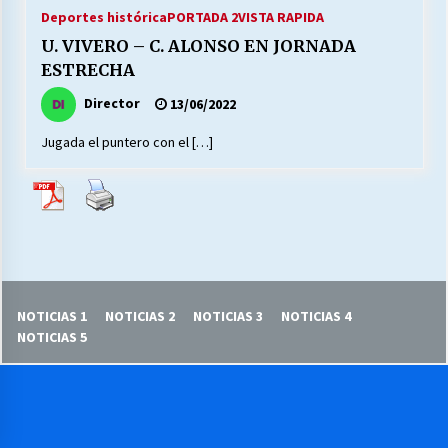
27/07/2026
Deportes histórica
PORTADA 2
VISTA RAPIDA
U. VIVERO – C. ALONSO EN JORNADA
MUNICIPALIDAD, TRABAJADORES, CLIMA
ESTRECHA
LABORAL:
13/07/2026
Director
13/06/2022
Jugada el puntero con el […]
Escuela hospitalaria El Carmen de Maipu.
25/06/2026
¿Qué habrían dicho?
23/06/2026
NOTICIAS 1
NOTICIAS 2
NOTICIAS 3
NOTICIAS 4
VOLVER A SER ALTERNATIVA
NOTICIAS 5
16/06/2026
MUNICIPALIDADES, HONORARIOS, DESPIDOS
28/05/2026