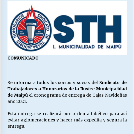
27/07/2026
MUNICIPALIDAD, TRABAJADORES, CLIMA
LABORAL:
13/07/2026
Escuela hospitalaria El Carmen de Maipu.
25/06/2026
COMUNICADO
¿Qué habrían dicho?
23/06/2026
Se informa a todos los socios y socias del
Sindicato de
Trabajadores a Honorarios de la Ilustre Municipalidad
de Maipú
el cronograma de entrega de Cajas Navideñas
VOLVER A SER ALTERNATIVA
año 2021.
16/06/2026
Esta entrega se realizará por orden alfabético para así
evitar aglomeraciones y hacer más expedita y segura la
MUNICIPALIDADES, HONORARIOS, DESPIDOS
entrega.
28/05/2026