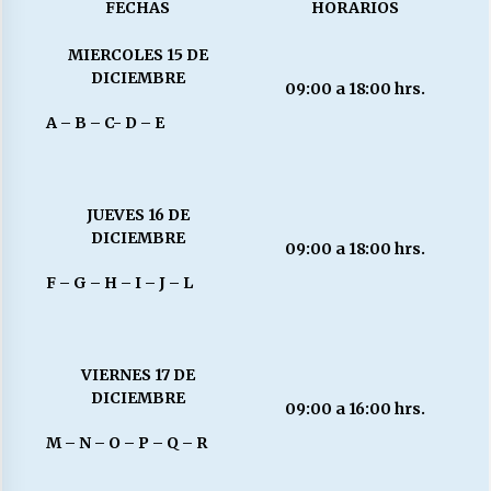
FECHAS
HORARIOS
MIERCOLES 15 DE
Releyendo la Rerum Novarum a 135 años. “La
DICIEMBRE
cuestión social hoy”.
09:00 a 18:00 hrs.
16/05/2026
A – B – C- D – E
S.O.S. a los ricos, Save Our Souls (Salvar
Nuestras Almas)
30/04/2026
JUEVES 16 DE
DICIEMBRE
09:00 a 18:00 hrs.
¿Asesores con doble sueldo?
F – G – H – I – J – L
18/04/2026
Chile y sus segmentos de la riqueza
VIERNES 17 DE
06/04/2026
DICIEMBRE
09:00 a 16:00 hrs.
M – N – O – P – Q – R