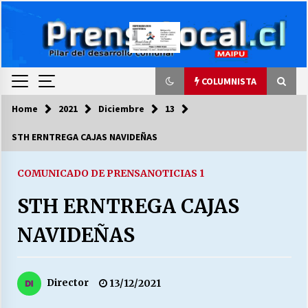
Skip
to
content
COLUMNISTA
Home
2021
Diciembre
13
COLUMNISTA
STH ERNTREGA CAJAS NAVIDEÑAS
Ya se ordenaron las cuentas de luz… ¿Y
cuándo van a bajar?
COMUNICADO DE PRENSA
NOTICIAS 1
03/08/2026
STH ERNTREGA CAJAS
LA DC POR SIEMPRE.RECORDANDO 69 AÑOS DE
NAVIDEÑAS
HISTORIA
28/07/2026
Director
13/12/2021
“ORGULLOSOS DE SER DC” SALUDA EL
CUMPLEAÑOS 69