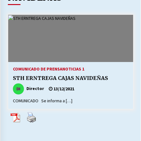
27/07/2026
MUNICIPALIDAD, TRABAJADORES, CLIMA
LABORAL:
13/07/2026
Escuela hospitalaria El Carmen de Maipu.
25/06/2026
COMUNICADO DE PRENSA
NOTICIAS 1
¿Qué habrían dicho?
STH ERNTREGA CAJAS NAVIDEÑAS
23/06/2026
Director
13/12/2021
COMUNICADO Se informa a […]
VOLVER A SER ALTERNATIVA
16/06/2026
MUNICIPALIDADES, HONORARIOS, DESPIDOS
28/05/2026