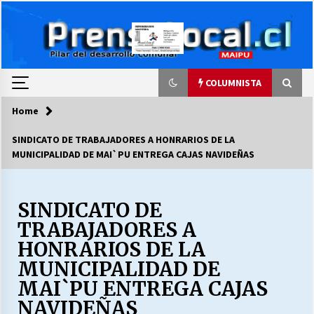
Skip
to
content
COLUMNISTA
Home
COLUMNISTA
SINDICATO DE TRABAJADORES A HONRARIOS DE LA
MUNICIPALIDAD DE MAI`PU ENTREGA CAJAS NAVIDEÑAS
Ya se ordenaron las cuentas de luz… ¿Y
cuándo van a bajar?
03/08/2026
SINDICATO DE
TRABAJADORES A
LA DC POR SIEMPRE.RECORDANDO 69 AÑOS DE
HISTORIA
HONRARIOS DE LA
28/07/2026
MUNICIPALIDAD DE
MAI`PU ENTREGA CAJAS
“ORGULLOSOS DE SER DC” SALUDA EL
CUMPLEAÑOS 69
NAVIDEÑAS