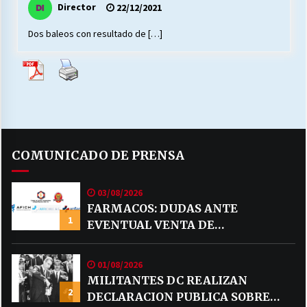
Director
22/12/2021
Dos baleos con resultado de […]
Releyendo la Rerum Novarum a 135 años. “La
cuestión social hoy”.
16/05/2026
S.O.S. a los ricos, Save Our Souls (Salvar
Nuestras Almas)
30/04/2026
COMUNICADO DE PRENSA
¿Asesores con doble sueldo?
18/04/2026
03/08/2026
FARMACOS: DUDAS ANTE
1
EVENTUAL VENTA DE
Chile y sus segmentos de la riqueza
MEDICAMENTOS POR MERCADO
06/04/2026
LIBRE
01/08/2026
MILITANTES DC REALIZAN
2
DECLARACION PUBLICA SOBRE