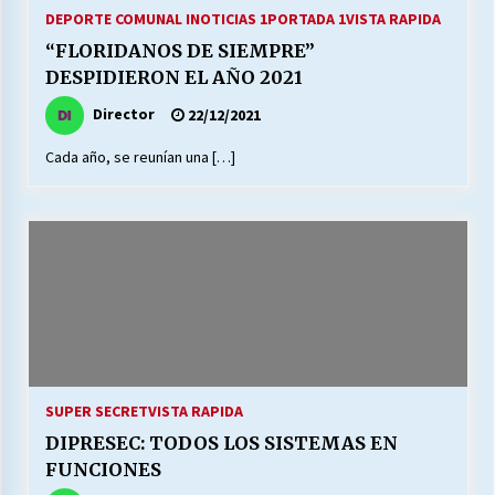
27/07/2026
DEPORTE COMUNAL I
NOTICIAS 1
PORTADA 1
VISTA RAPIDA
“FLORIDANOS DE SIEMPRE”
MUNICIPALIDAD, TRABAJADORES, CLIMA
DESPIDIERON EL AÑO 2021
LABORAL:
13/07/2026
Director
22/12/2021
Cada año, se reunían una […]
Escuela hospitalaria El Carmen de Maipu.
25/06/2026
¿Qué habrían dicho?
23/06/2026
VOLVER A SER ALTERNATIVA
16/06/2026
SUPER SECRET
VISTA RAPIDA
DIPRESEC: TODOS LOS SISTEMAS EN
MUNICIPALIDADES, HONORARIOS, DESPIDOS
FUNCIONES
28/05/2026