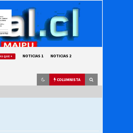
NOTICIAS 1
NOTICIAS 2
AS QUE +
COLUMNISTA
“ORGULLOSOS DE SER DC” SALUDA
EL CUMPLEAÑOS 69
27/07/2026