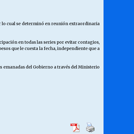
¿Qué habrían dicho?
23/06/2026
or lo cual se determinó en reunión extraordinaria
Releyendo la Rerum Novarum a 135
años. “La cuestión social hoy”.
ipación en todas las series por evitar contagios,
16/05/2026
esos que le cuesta la fecha, independiente que a
Chile y sus segmentos de la riqueza
das emanadas del Gobierno a través del Ministerio
06/04/2026