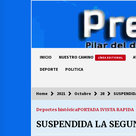
Skip
to
content
INICIO
NUESTRO CAMINO
A
LÍNEA EDITORIAL
DEPORTE
POLITICA
Home
2021
Octubre
28
SUSPENDIDA
COLUMNISTA
Deportes histórica
PORTADA 1
VISTA RAPIDA
Ya se ordenaron las cuentas de
luz… ¿Y cuándo van a bajar?
SUSPENDIDA LA SEGU
03/08/2026