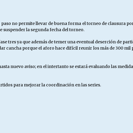
Escuela hospitalaria El Carmen de
Maipu.
25/06/2026
o a paso no permite llevar de buena forma el torneo de clausura p
re suspender la segunda fecha del torneo.
MUNICIPALIDADES, HONORARIOS,
DESPIDOS
fase tres ya que además de temer una eventual deserción de partic
28/05/2026
 cancha porque el aforo hace difícil reunir los más de 300 mil p
¿Asesores con doble sueldo?
 hasta nuevo aviso; en el intertanto se estará evaluando las medi
18/04/2026
tidos para mejorar la coordinación en las series.