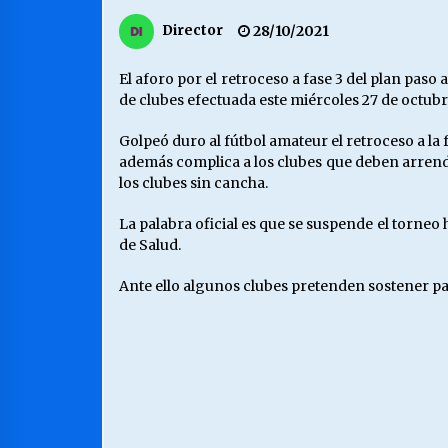
MUNICIPALIDAD, TRABAJADORES,
Director
28/10/2021
CLIMA LABORAL:
13/07/2026
El aforo por el retroceso a fase 3 del plan pas
de clubes efectuada este miércoles 27 de octub
VOLVER A SER ALTERNATIVA
16/06/2026
Golpeó duro al fútbol amateur el retroceso a la 
además complica a los clubes que deben arrendar
los clubes sin cancha.
S.O.S. a los ricos, Save Our Souls
(Salvar Nuestras Almas)
La palabra oficial es que se suspende el torneo
30/04/2026
de Salud.
Ante ello algunos clubes pretenden sostener par