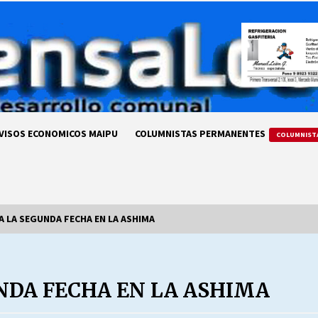
VISOS ECONOMICOS MAIPU
COLUMNISTAS PERMANENTES
COLUMNIST
 LA SEGUNDA FECHA EN LA ASHIMA
LA DC POR SIEMPRE.RECORDANDO
69 AÑOS DE HISTORIA
NDA FECHA EN LA ASHIMA
28/07/2026