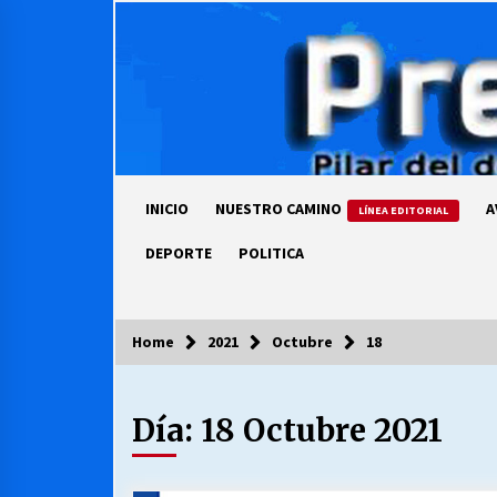
Skip
to
content
INICIO
NUESTRO CAMINO
A
LÍNEA EDITORIAL
DEPORTE
POLITICA
Home
2021
Octubre
18
COLUMNISTA
Día:
18 Octubre 2021
Ya se ordenaron las cuentas de
luz… ¿Y cuándo van a bajar?
03/08/2026