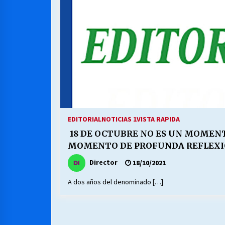
MUNICIPALIDAD, TRABAJADORES,
CLIMA LABORAL:
13/07/2026
VOLVER A SER ALTERNATIVA
16/06/2026
S.O.S. a los ricos, Save Our Souls
(Salvar Nuestras Almas)
EDITORIAL
NOTICIAS 1
VISTA RAPIDA
30/04/2026
18 DE OCTUBRE NO ES UN MOMENT
MOMENTO DE PROFUNDA REFLEX
Director
18/10/2021
A dos años del denominado […]