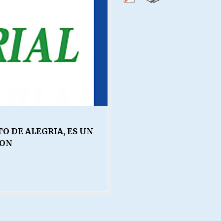
Escuela hospitalaria El Carmen de
Maipu.
25/06/2026
MUNICIPALIDADES, HONORARIOS,
DESPIDOS
28/05/2026
¿Asesores con doble sueldo?
18/04/2026
O DE ALEGRIA, ES UN
ION