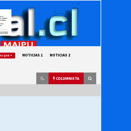
NOTICIAS 1
NOTICIAS 2
AS QUE +
COLUMNISTA
“ORGULLOSOS DE SER DC” SALUDA
EL CUMPLEAÑOS 69
27/07/2026