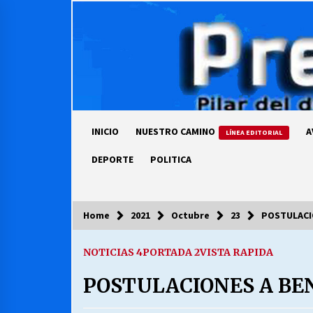
Skip
to
content
INICIO
NUESTRO CAMINO
A
LÍNEA EDITORIAL
DEPORTE
POLITICA
Home
2021
Octubre
23
POSTULACIO
COLUMNISTA
NOTICIAS 4
PORTADA 2
VISTA RAPIDA
Ya se ordenaron las cuentas de
luz… ¿Y cuándo van a bajar?
POSTULACIONES A BE
03/08/2026