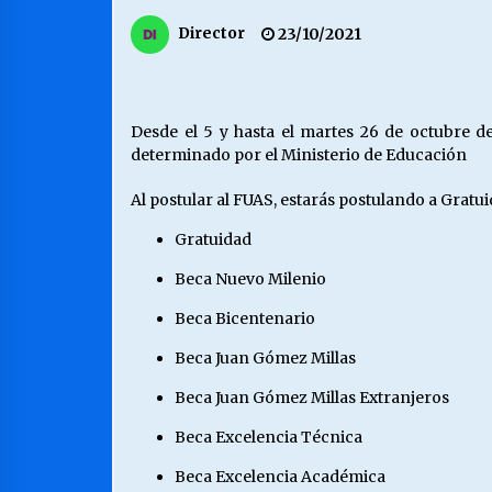
MUNICIPALIDAD, TRABAJADORES,
Director
23/10/2021
CLIMA LABORAL:
13/07/2026
VOLVER A SER ALTERNATIVA
Desde el 5 y hasta el martes 26 de octubre de 
16/06/2026
determinado por el Ministerio de Educación
Al postular al FUAS, estarás postulando a Gratui
S.O.S. a los ricos, Save Our Souls
Gratuidad
(Salvar Nuestras Almas)
30/04/2026
Beca Nuevo Milenio
Beca Bicentenario
Beca Juan Gómez Millas
Beca Juan Gómez Millas Extranjeros
Beca Excelencia Técnica
Beca Excelencia Académica