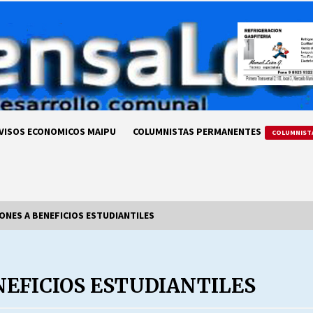
VISOS ECONOMICOS MAIPU
COLUMNISTAS PERMANENTES
COLUMNIST
NES A BENEFICIOS ESTUDIANTILES
LA DC POR SIEMPRE.RECORDANDO
69 AÑOS DE HISTORIA
NEFICIOS ESTUDIANTILES
28/07/2026