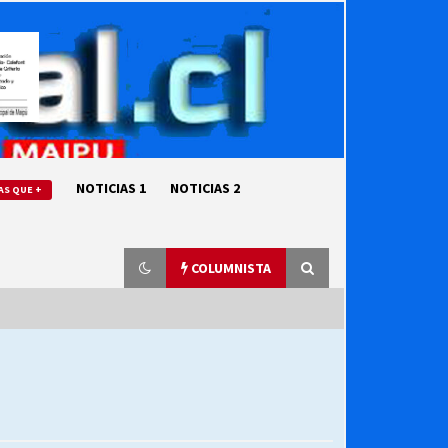
NOTICIAS 1
NOTICIAS 2
AS QUE +
COLUMNISTA
“ORGULLOSOS DE SER DC” SALUDA
EL CUMPLEAÑOS 69
27/07/2026