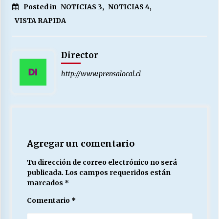
Posted in
NOTICIAS 3
,
NOTICIAS 4
,
VISTA RAPIDA
Releyendo la Rerum Novarum a 135 años. “La
cuestión social hoy”.
16/05/2026
Director
http://www.prensalocal.cl
S.O.S. a los ricos, Save Our Souls (Salvar
Nuestras Almas)
30/04/2026
¿Asesores con doble sueldo?
18/04/2026
Agregar un comentario
Tu dirección de correo electrónico no será
Chile y sus segmentos de la riqueza
publicada.
Los campos requeridos están
06/04/2026
marcados
*
Comentario
*