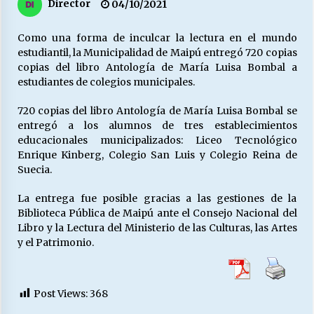
27/07/2026
Director
04/10/2021
Como una forma de inculcar la lectura en el mundo
MUNICIPALIDAD, TRABAJADORES, CLIMA
LABORAL:
estudiantil, la Municipalidad de Maipú entregó 720 copias
13/07/2026
copias del libro Antología de María Luisa Bombal a
estudiantes de colegios municipales.
Escuela hospitalaria El Carmen de Maipu.
720 copias del libro Antología de María Luisa Bombal se
25/06/2026
entregó a los alumnos de tres establecimientos
educacionales municipalizados: Liceo Tecnológico
Enrique Kinberg, Colegio San Luis y Colegio Reina de
¿Qué habrían dicho?
Suecia.
23/06/2026
La entrega fue posible gracias a las gestiones de la
Biblioteca Pública de Maipú ante el Consejo Nacional del
Libro y la Lectura del Ministerio de las Culturas, las Artes
VOLVER A SER ALTERNATIVA
y el Patrimonio.
16/06/2026
Post Views:
368
MUNICIPALIDADES, HONORARIOS, DESPIDOS
28/05/2026