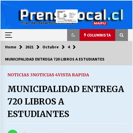
Skip
to
content
COLUMNISTA
Home
2021
Octubre
4
COLUMNISTA
MUNICIPALIDAD ENTREGA 720 LIBROS A ESTUDIANTES
Ya se ordenaron las cuentas de luz… ¿Y
cuándo van a bajar?
NOTICIAS 3
NOTICIAS 4
VISTA RAPIDA
03/08/2026
MUNICIPALIDAD ENTREGA
LA DC POR SIEMPRE.RECORDANDO 69 AÑOS DE
720 LIBROS A
HISTORIA
28/07/2026
ESTUDIANTES
“ORGULLOSOS DE SER DC” SALUDA EL
CUMPLEAÑOS 69