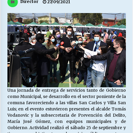
27/07/2026
Director
27/09/2021
MUNICIPALIDAD, TRABAJADORES, CLIMA
LABORAL:
13/07/2026
Escuela hospitalaria El Carmen de Maipu.
25/06/2026
¿Qué habrían dicho?
23/06/2026
Una jornada de entrega de servicios tanto de Gobierno
como Municipal, se desarrollo en el sector poniente de la
VOLVER A SER ALTERNATIVA
comuna favoreciendo a las villas San Carlos y Villa San
16/06/2026
Luis; en el evento estuvieron presentes el alcalde Tomás
Vodanovic y la subsecretaria de Prevención del Delito,
María José Gómez, con equipos municipales y de
MUNICIPALIDADES, HONORARIOS, DESPIDOS
Gobierno. Actividad realizó el sábado 25 de septiembre y
28/05/2026