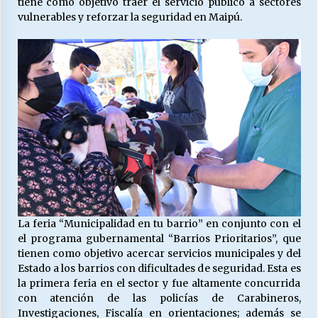
tiene como objetivo traer el servicio público a sectores
vulnerables y reforzar la seguridad en Maipú.
Releyendo la Rerum Novarum a 135 años. “La
cuestión social hoy”.
16/05/2026
S.O.S. a los ricos, Save Our Souls (Salvar
Nuestras Almas)
30/04/2026
¿Asesores con doble sueldo?
18/04/2026
La feria “Municipalidad en tu barrio” en conjunto con el
el programa gubernamental “Barrios Prioritarios”, que
Chile y sus segmentos de la riqueza
tienen como objetivo acercar servicios municipales y del
06/04/2026
Estado a los barrios con dificultades de seguridad. Esta es
la primera feria en el sector y fue altamente concurrida
con atención de las policías de Carabineros,
Investigaciones, Fiscalía en orientaciones; además se