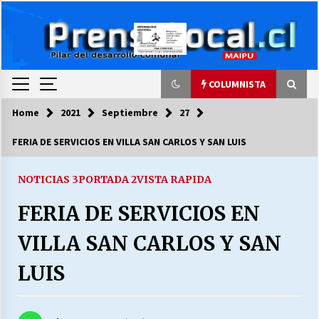
Skip
to
content
COLUMNISTA
Home
2021
Septiembre
27
COLUMNISTA
FERIA DE SERVICIOS EN VILLA SAN CARLOS Y SAN LUIS
Ya se ordenaron las cuentas de luz… ¿Y
cuándo van a bajar?
NOTICIAS 3
PORTADA 2
VISTA RAPIDA
03/08/2026
FERIA DE SERVICIOS EN
LA DC POR SIEMPRE.RECORDANDO 69 AÑOS DE
VILLA SAN CARLOS Y SAN
HISTORIA
28/07/2026
LUIS
“ORGULLOSOS DE SER DC” SALUDA EL
CUMPLEAÑOS 69