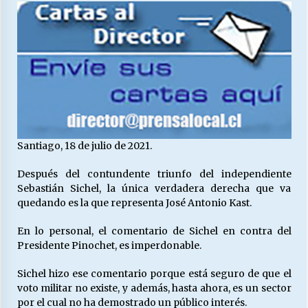
27/07/2026
MUNICIPALIDAD, TRABAJADORES, CLIMA
LABORAL:
13/07/2026
Escuela hospitalaria El Carmen de Maipu.
25/06/2026
Santiago, 18 de julio de 2021.
¿Qué habrían dicho?
Después del contundente triunfo del independiente
23/06/2026
Sebastián Sichel, la única verdadera derecha que va
quedando es la que representa José Antonio Kast.
VOLVER A SER ALTERNATIVA
En lo personal, el comentario de Sichel en contra del
16/06/2026
Presidente Pinochet, es imperdonable.
Sichel hizo ese comentario porque está seguro de que el
voto militar no existe, y además, hasta ahora, es un sector
MUNICIPALIDADES, HONORARIOS, DESPIDOS
por el cual no ha demostrado un público interés.
28/05/2026