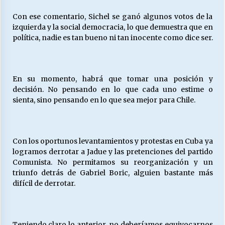
Con ese comentario, Sichel se ganó algunos votos de la
izquierda y la social democracia, lo que demuestra que en
Releyendo la Rerum Novarum a 135 años. “La
política, nadie es tan bueno ni tan inocente como dice ser.
cuestión social hoy”.
16/05/2026
S.O.S. a los ricos, Save Our Souls (Salvar
En su momento, habrá que tomar una posición y
Nuestras Almas)
decisión. No pensando en lo que cada uno estime o
30/04/2026
sienta, sino pensando en lo que sea mejor para Chile.
¿Asesores con doble sueldo?
18/04/2026
Con los oportunos levantamientos y protestas en Cuba ya
logramos derrotar a Jadue y las pretenciones del partido
Comunista. No permitamos su reorganización y un
Chile y sus segmentos de la riqueza
triunfo detrás de Gabriel Boric, alguien bastante más
06/04/2026
difícil de derrotar.
Teniendo claro lo anterior, no deberíamos equivocarnos