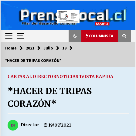
Skip
to
content
COLUMNISTA
Home
2021
Julio
19
COLUMNISTA
*HACER DE TRIPAS CORAZÓN*
Ya se ordenaron las cuentas de luz… ¿Y
cuándo van a bajar?
CARTAS AL DIRECTOR
NOTICIAS 1
VISTA RAPIDA
03/08/2026
*HACER DE TRIPAS
LA DC POR SIEMPRE.RECORDANDO 69 AÑOS DE
CORAZÓN*
HISTORIA
28/07/2026
Director
19/07/2021
“ORGULLOSOS DE SER DC” SALUDA EL
CUMPLEAÑOS 69