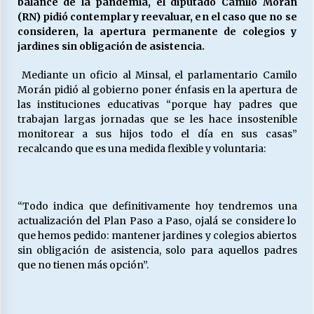
balance de la pandemia, el diputado Camilo Morán
(RN) pidió contemplar y reevaluar, en el caso que no se
consideren, la apertura permanente de colegios y
Releyendo la Rerum Novarum a 135 años. “La
jardines sin obligación de asistencia.
cuestión social hoy”.
16/05/2026
Mediante un oficio al Minsal, el parlamentario Camilo
Morán pidió al gobierno poner énfasis en la apertura de
las instituciones educativas “porque hay padres que
S.O.S. a los ricos, Save Our Souls (Salvar
trabajan largas jornadas que se les hace insostenible
Nuestras Almas)
monitorear a sus hijos todo el día en sus casas”
30/04/2026
recalcando que es una medida flexible y voluntaria:
¿Asesores con doble sueldo?
18/04/2026
“Todo indica que definitivamente hoy tendremos una
actualización del Plan Paso a Paso, ojalá se considere lo
que hemos pedido: mantener jardines y colegios abiertos
Chile y sus segmentos de la riqueza
sin obligación de asistencia, solo para aquellos padres
06/04/2026
que no tienen más opción”.