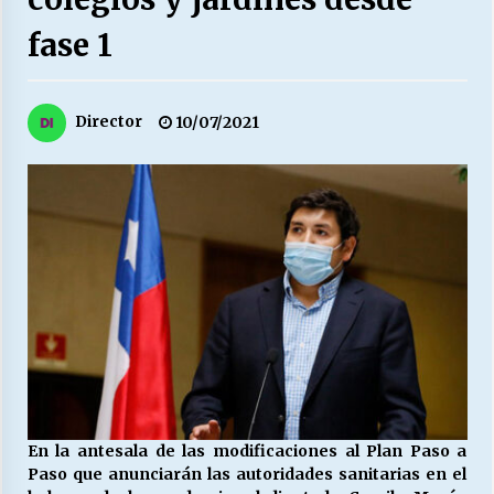
27/07/2026
fase 1
MUNICIPALIDAD, TRABAJADORES, CLIMA
LABORAL:
13/07/2026
Director
10/07/2021
Escuela hospitalaria El Carmen de Maipu.
25/06/2026
¿Qué habrían dicho?
23/06/2026
VOLVER A SER ALTERNATIVA
16/06/2026
En la antesala de las modificaciones al Plan Paso a
MUNICIPALIDADES, HONORARIOS, DESPIDOS
Paso que anunciarán las autoridades sanitarias en el
28/05/2026