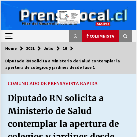
Skip
to
content
COLUMNISTA
Home
2021
Julio
10
COLUMNISTA
Diputado RN solicita a Ministerio de Salud contemplar la
apertura de colegios y jardines desde fase 1
Ya se ordenaron las cuentas de luz… ¿Y
cuándo van a bajar?
03/08/2026
COMUNICADO DE PRENSA
VISTA RAPIDA
Diputado RN solicita a
LA DC POR SIEMPRE.RECORDANDO 69 AÑOS DE
HISTORIA
Ministerio de Salud
28/07/2026
contemplar la apertura de
“ORGULLOSOS DE SER DC” SALUDA EL
CUMPLEAÑOS 69
colegios y jardines desde