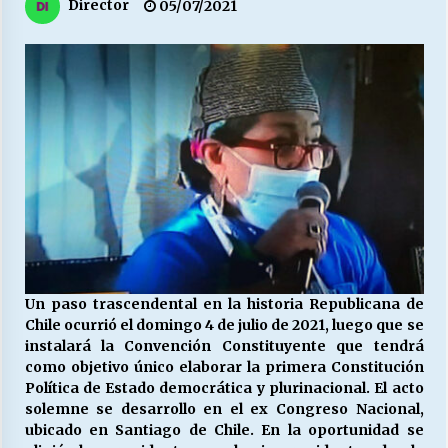
27/07/2026
Director
05/07/2021
MUNICIPALIDAD, TRABAJADORES, CLIMA
LABORAL:
13/07/2026
Escuela hospitalaria El Carmen de Maipu.
25/06/2026
¿Qué habrían dicho?
23/06/2026
Un paso trascendental en la historia Republicana de
Chile ocurrió el domingo 4 de julio de 2021, luego que se
VOLVER A SER ALTERNATIVA
instalará la Convención Constituyente que tendrá
16/06/2026
como objetivo único elaborar la primera Constitución
Política de Estado democrática y plurinacional. El acto
solemne se desarrollo en el ex Congreso Nacional,
MUNICIPALIDADES, HONORARIOS, DESPIDOS
ubicado en Santiago de Chile. En la oportunidad se
28/05/2026