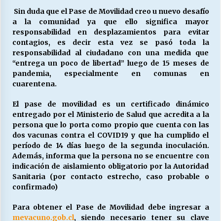
Sin duda que el Pase de Movilidad creo u nuevo desafío
a la comunidad ya que ello significa mayor
Releyendo la Rerum Novarum a 135 años. “La
responsabilidad en desplazamientos para evitar
cuestión social hoy”.
contagios, es decir esta vez se pasó toda la
16/05/2026
responsabilidad al ciudadano con una medida que
“entrega un poco de libertad” luego de 15 meses de
pandemia, especialmente en comunas en
S.O.S. a los ricos, Save Our Souls (Salvar
cuarentena.
Nuestras Almas)
30/04/2026
El pase de movilidad es
un certificado dinámico
entregado por el Ministerio de Salud que acredita a la
¿Asesores con doble sueldo?
persona que lo porta como propio que cuenta con las
18/04/2026
dos vacunas contra el COVID19 y que ha cumplido el
período de 14 días luego de la segunda inoculación.
Además, informa que la persona no se encuentre con
Chile y sus segmentos de la riqueza
indicación de aislamiento obligatorio por la Autoridad
06/04/2026
Sanitaria (por contacto estrecho, caso probable o
confirmado)
Para obtener el Pase de Movilidad debe ingresar a
mevacuno.gob.cl
,
siendo necesario tener su clave