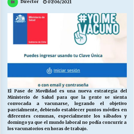
27/07/2026
Director
07/06/2021
MUNICIPALIDAD, TRABAJADORES, CLIMA
LABORAL:
13/07/2026
Escuela hospitalaria El Carmen de Maipu.
25/06/2026
¿Qué habrían dicho?
23/06/2026
El Pase de Movilidad es una nueva estrategia del
Ministerio de Salud para que la gente se sienta
VOLVER A SER ALTERNATIVA
convocada a vacunarse, logrando el objetivo
16/06/2026
parcialmente, debiendo establecer puntos móviles en
diferentes comunas, especialmente los sábados y
domingo ya que el mundo laboral no podía concurrir a
MUNICIPALIDADES, HONORARIOS, DESPIDOS
los vacunatorios en horas de trabajo.
28/05/2026