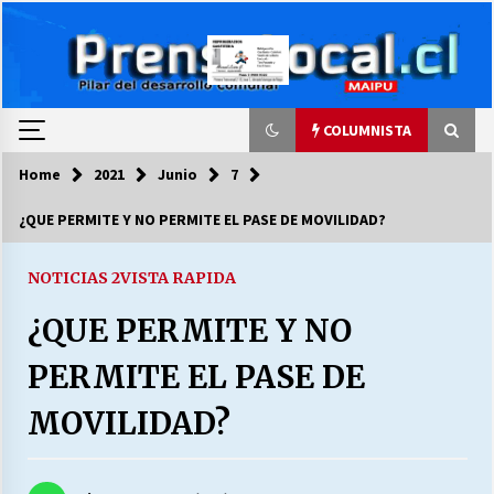
Skip
to
content
COLUMNISTA
Home
2021
Junio
7
COLUMNISTA
¿QUE PERMITE Y NO PERMITE EL PASE DE MOVILIDAD?
Ya se ordenaron las cuentas de luz… ¿Y
cuándo van a bajar?
NOTICIAS 2
VISTA RAPIDA
03/08/2026
¿QUE PERMITE Y NO
LA DC POR SIEMPRE.RECORDANDO 69 AÑOS DE
PERMITE EL PASE DE
HISTORIA
28/07/2026
MOVILIDAD?
“ORGULLOSOS DE SER DC” SALUDA EL
CUMPLEAÑOS 69