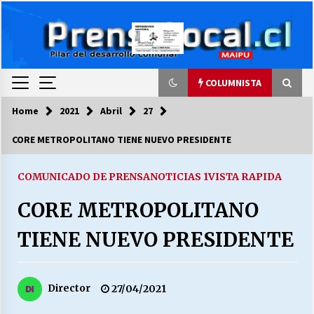
Skip
to
content
COLUMNISTA
Home
2021
Abril
27
COLUMNISTA
CORE METROPOLITANO TIENE NUEVO PRESIDENTE
Ya se ordenaron las cuentas de luz… ¿Y
cuándo van a bajar?
COMUNICADO DE PRENSA
NOTICIAS 1
VISTA RAPIDA
03/08/2026
CORE METROPOLITANO
LA DC POR SIEMPRE.RECORDANDO 69 AÑOS DE
TIENE NUEVO PRESIDENTE
HISTORIA
28/07/2026
Director
27/04/2021
“ORGULLOSOS DE SER DC” SALUDA EL
CUMPLEAÑOS 69