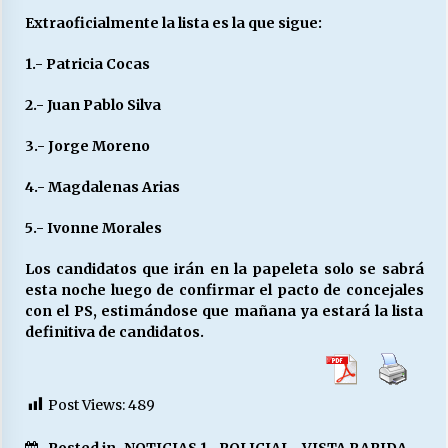
Extraoficialmente la lista es la que sigue:
1.- Patricia Cocas
Releyendo la Rerum Novarum a 135 años. “La
cuestión social hoy”.
16/05/2026
2.- Juan Pablo Silva
3.- Jorge Moreno
S.O.S. a los ricos, Save Our Souls (Salvar
Nuestras Almas)
4.- Magdalenas Arias
30/04/2026
5.- Ivonne Morales
¿Asesores con doble sueldo?
18/04/2026
Los candidatos que irán en la papeleta solo se sabrá
esta noche luego de confirmar el pacto de concejales
con el PS, estimándose que mañana ya estará la lista
definitiva de candidatos.
Chile y sus segmentos de la riqueza
06/04/2026
Post Views:
489