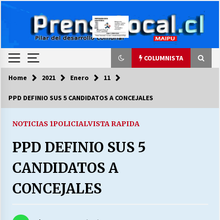
Skip
to
content
COLUMNISTA
Home
2021
Enero
11
COLUMNISTA
PPD DEFINIO SUS 5 CANDIDATOS A CONCEJALES
Ya se ordenaron las cuentas de luz… ¿Y
cuándo van a bajar?
NOTICIAS 1
POLICIAL
VISTA RAPIDA
03/08/2026
PPD DEFINIO SUS 5
LA DC POR SIEMPRE.RECORDANDO 69 AÑOS DE
CANDIDATOS A
HISTORIA
28/07/2026
CONCEJALES
“ORGULLOSOS DE SER DC” SALUDA EL
CUMPLEAÑOS 69