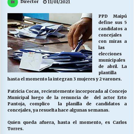
27/07/2026
Director
11/01/2021
PPD Maipú
MUNICIPALIDAD, TRABAJADORES, CLIMA
LABORAL:
define sus 5
13/07/2026
candidatos a
concejales
con miras a
Escuela hospitalaria El Carmen de Maipu.
las
25/06/2026
elecciones
municipales
de abril. La
¿Qué habrían dicho?
plantilla
23/06/2026
hasta el momento la integran 3 mujeres y 2 varones.
Patricia Cocas, recientemente incorporada al Concejo
Municipal luego de la renuncia de del actor Erto
VOLVER A SER ALTERNATIVA
Pantoja, complico la planilla de candidatos a
16/06/2026
concejales, ya resuelta hace algunas semanas.
Quien queda afuera, hasta el momento, es Carlos
MUNICIPALIDADES, HONORARIOS, DESPIDOS
Torres.
28/05/2026