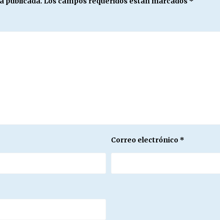
á publicada.
Los campos requeridos están marcados
*
Correo electrónico
*