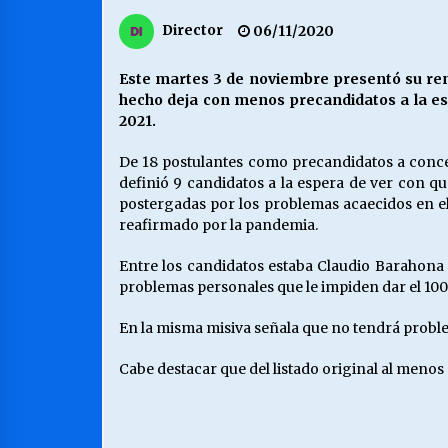
MUNICIPALIDAD, TRABAJADORES,
Director
06/11/2020
CLIMA LABORAL:
13/07/2026
Este martes 3 de noviembre presentó su renu
hecho deja con menos precandidatos a la esp
VOLVER A SER ALTERNATIVA
2021.
16/06/2026
De 18 postulantes como precandidatos a concej
definió 9 candidatos a la espera de ver con qu
postergadas por los problemas acaecidos en el p
S.O.S. a los ricos, Save Our Souls
(Salvar Nuestras Almas)
reafirmado por la pandemia.
30/04/2026
Entre los candidatos estaba Claudio Barahona
problemas personales que le impiden dar el 100
En la misma misiva señala que no tendrá problem
Cabe destacar que del listado original al meno