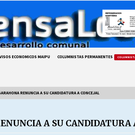
VISOS ECONOMICOS MAIPU
COLUMNISTAS PERMANENTES
COLUMNIST
BARAHONA RENUNCIA A SU CANDIDATURA A CONCEJAL
LA DC POR SIEMPRE.RECORDANDO
69 AÑOS DE HISTORIA
ENUNCIA A SU CANDIDATURA 
28/07/2026