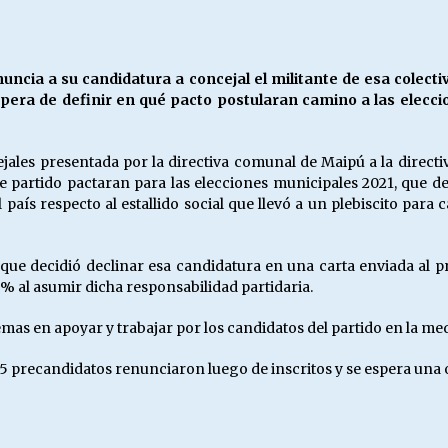
Escuela hospitalaria El Carmen de
Maipu.
25/06/2026
ncia a su candidatura a concejal el militante de esa colect
era de definir en qué pacto postularan camino a las eleccion
MUNICIPALIDADES, HONORARIOS,
DESPIDOS
28/05/2026
ales presentada por la directiva comunal de Maipú a la directi
e partido pactaran para las elecciones municipales 2021, que de
aís respecto al estallido social que llevó a un plebiscito para c
¿Asesores con doble sueldo?
18/04/2026
 que decidió declinar esa candidatura en una carta enviada al
% al asumir dicha responsabilidad partidaria.
as en apoyar y trabajar por los candidatos del partido en la medi
s 5 precandidatos renunciaron luego de inscritos y se espera una