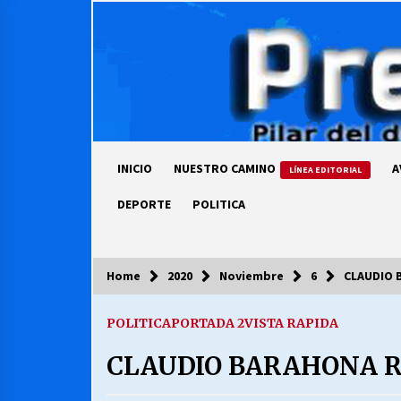
Skip
to
content
INICIO
NUESTRO CAMINO
A
LÍNEA EDITORIAL
DEPORTE
POLITICA
Home
2020
Noviembre
6
CLAUDIO 
COLUMNISTA
POLITICA
PORTADA 2
VISTA RAPIDA
Ya se ordenaron las cuentas de
luz… ¿Y cuándo van a bajar?
CLAUDIO BARAHONA R
03/08/2026