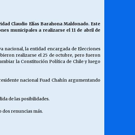
¿Qué habrían dicho?
23/06/2026
ividad Claudio Elías Barahona Maldonado. Este
es municipales a realizarse el 11 de abril de
Releyendo la Rerum Novarum a 135
años. “La cuestión social hoy”.
16/05/2026
va nacional, la entidad encargada de Elecciones
bieron realizarse el 25 de octubre, pero fueron
ambiar la Constitución Política de Chile y luego
Chile y sus segmentos de la riqueza
06/04/2026
 presidente nacional Fuad Chahín argumentando
da de las posibilidades.
 o dos renuncias más.