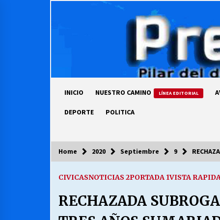
Skip
to
content
INICIO
NUESTRO CAMINO
A
LÍNEA EDITORIAL
DEPORTE
POLITICA
Home
2020
Septiembre
9
RECHAZA
COLUMNISTA
CIVICAS
NOTICIAS 2
PORTADA 1
VISTA RAPID
Ya se ordenaron las cuentas de
luz… ¿Y cuándo van a bajar?
RECHAZADA SUBROGAN
03/08/2026