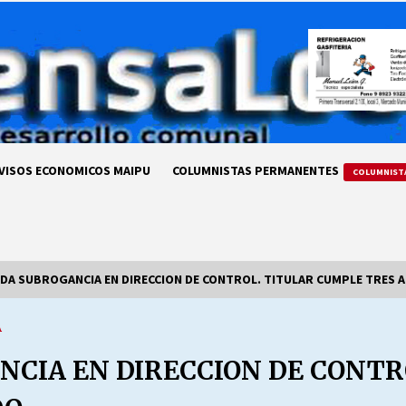
VISOS ECONOMICOS MAIPU
COLUMNISTAS PERMANENTES
COLUMNIST
DA SUBROGANCIA EN DIRECCION DE CONTROL. TITULAR CUMPLE TRES 
A
LA DC POR SIEMPRE.RECORDANDO
69 AÑOS DE HISTORIA
CIA EN DIRECCION DE CONTR
28/07/2026