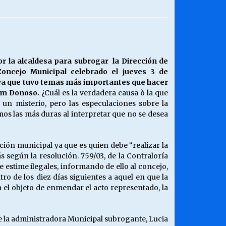
¿Qué habrían dicho?
23/06/2026
Releyendo la Rerum Novarum a 135
 la alcaldesa para subrogar la Dirección de
años. “La cuestión social hoy”.
Concejo Municipal celebrado el jueves 3 de
16/05/2026
n ya que tuvo temas más importantes que hacer
aham Donoso.
¿Cuál es la verdadera causa ò la que
n misterio, pero las especulaciones sobre la
Chile y sus segmentos de la riqueza
mos las más duras al interpretar que no se desea
06/04/2026
ción municipal ya que es quien debe “realizar la
ás según la resolución. 759/03, de la Contraloría
 estime ilegales, informando de ello al concejo,
o de los diez días siguientes a aquel en que la
 el objeto de enmendar el acto representado, la
ue la administradora Municipal subrogante, Lucia