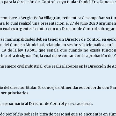
ción para la dirección de Control, cuyo titular Daniel Friz Dono
o reemplace a Sergio Peña Villagrán, reticente a desempeñar su 
ra lo cual realizó una presentación el 27 de julio 2020 argumen
lo cual es urgente el contar con un Director de Control subrogan
las municipalidades deben tener un Director de Control en ejerc
n del Concejo Municipal, relatado en sesión vía telemática por 
lo 19 de la ley 18.695, que señala que cuando no exista funcio
urrir a otra designación, la cual debe contar con la aprobación del
ngeniero civil industrial, que realiza labores en la Dirección de 
o del director titular. El concejala Almendares concordó con Panto
ser prioritarios.
o ese sumario al Director de Control y se va acelerar.
do por oficio sobre la cifra de personal que se encuentra en su