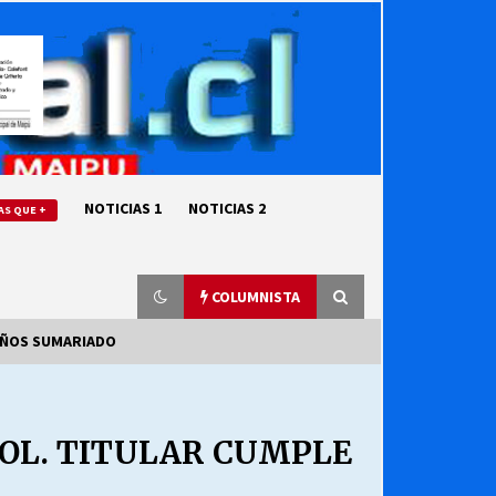
NOTICIAS 1
NOTICIAS 2
AS QUE +
COLUMNISTA
AÑOS SUMARIADO
“ORGULLOSOS DE SER DC” SALUDA
EL CUMPLEAÑOS 69
OL. TITULAR CUMPLE
27/07/2026