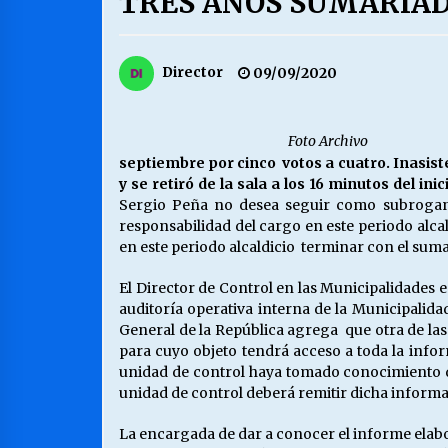
TRES AÑOS SUMARIA
MUNICIPALIDAD, TRABAJADORES,
CLIMA LABORAL:
13/07/2026
Director
09/09/2020
VOLVER A SER ALTERNATIVA
16/06/2026
Foto Archivo
septiembre por cinco votos a cuatro. Inasis
y se retiró de la sala a los 16 minutos del i
Sergio Peña no desea seguir como subrogante
S.O.S. a los ricos, Save Our Souls
(Salvar Nuestras Almas)
responsabilidad del cargo en este periodo alca
30/04/2026
en este periodo alcaldicio terminar con el sumari
El Director de Control en las Municipalidades 
auditoría operativa interna de la Municipalidad
General de la República agrega que otra de las 
para cuyo objeto tendrá acceso a toda la infor
unidad de control haya tomado conocimiento de
unidad de control deberá remitir dicha informac
La encargada de dar a conocer el informe elabo