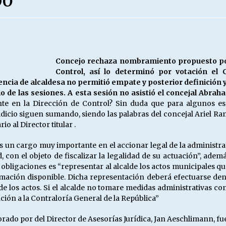
DO
Escuela hospitalaria El Carmen de
Maipu.
25/06/2026
MUNICIPALIDADES, HONORARIOS,
Concejo rechaza nombramiento propuesto por
DESPIDOS
Control, así lo determinó por votación el 
28/05/2026
tencia de alcaldesa no permitió empate y posterior definició
nicio de las sesiones. A esta sesión no asistió el concejal Abr
 en la Dirección de Control? Sin duda que para algunos es u
¿Asesores con doble sueldo?
ldicio siguen sumando, siendo las palabras del concejal Ariel Ra
18/04/2026
o al Director titular .
es un cargo muy importante en el accionar legal de la administra
, con el objeto de fiscalizar la legalidad de su actuación”, adem
obligaciones es “representar al alcalde los actos municipales que
mación disponible. Dicha representación deberá efectuarse dentr
 los actos. Si el alcalde no tomare medidas administrativas con
ión a la Contraloría General de la República”
rado por del Director de Asesorías Jurídica, Jan Aeschlimann, f