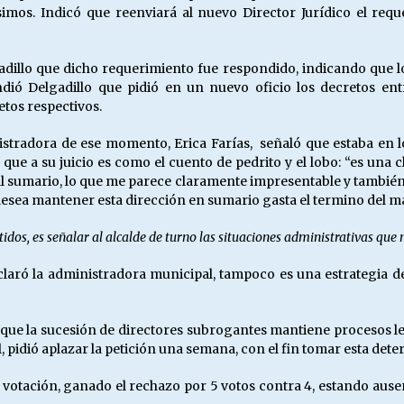
ísimos. Indicó que reenviará al nuevo Director Jurídico el req
gadillo que dicho requerimiento fue respondido, indicando que l
dió Delgadillo que pidió en un nuevo oficio los decretos ent
etos respectivos.
istradora de ese momento, Erica Farías, señaló que estaba en 
e a su juicio es como el cuento de pedrito y el lobo: “es una c
l sumario, lo que me parece claramente impresentable y también ra
desea mantener esta dirección en sumario gasta el termino del m
idos, es señalar al alcalde de turno las situaciones administrativas que
aclaró la administradora municipal, tampoco es una estrategia 
 que la sucesión de directores subrogantes mantiene procesos le
l, pidió aplazar la petición una semana, con el fin tomar esta de
 votación, ganado el rechazo por 5 votos contra 4, estando ausent