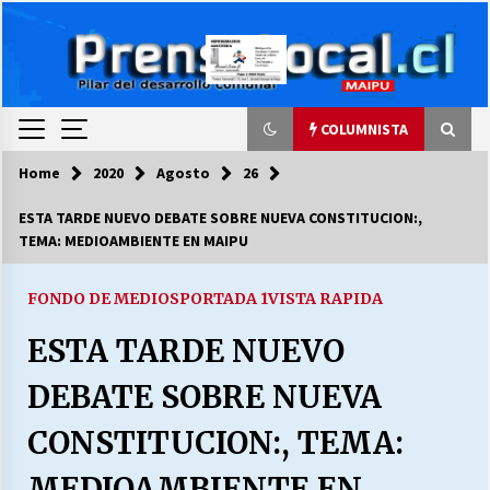
Skip
to
content
COLUMNISTA
Home
2020
Agosto
26
COLUMNISTA
ESTA TARDE NUEVO DEBATE SOBRE NUEVA CONSTITUCION:,
TEMA: MEDIOAMBIENTE EN MAIPU
Ya se ordenaron las cuentas de luz… ¿Y
cuándo van a bajar?
03/08/2026
FONDO DE MEDIOS
PORTADA 1
VISTA RAPIDA
ESTA TARDE NUEVO
LA DC POR SIEMPRE.RECORDANDO 69 AÑOS DE
HISTORIA
DEBATE SOBRE NUEVA
28/07/2026
CONSTITUCION:, TEMA:
“ORGULLOSOS DE SER DC” SALUDA EL
CUMPLEAÑOS 69
MEDIOAMBIENTE EN