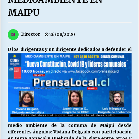
27/07/2026
MAIPU
MUNICIPALIDAD, TRABAJADORES, CLIMA
LABORAL:
13/07/2026
Director
26/08/2020
Escuela hospitalaria El Carmen de Maipu.
D
los dirigentas y un dirigente dedicados a defender el
25/06/2026
¿Qué habrían dicho?
23/06/2026
VOLVER A SER ALTERNATIVA
16/06/2026
medio ambiente de la comuna de Maipú desde
MUNICIPALIDADES, HONORARIOS, DESPIDOS
diferentes ángulos: Viviana Delgado con participación
28/05/2026
en tema Sonacol y Quebrada de la Plata entre otros y