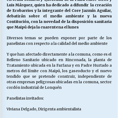
Luis Márquez, quien ha dedicado a difundir la creación
de Ecobarrios y la integrante del Core Jazmín Aguilar,
debatirán sobre el medio ambiente y la nueva
Releyendo la Rerum Novarum a 135 años. “La
cuestión social hoy”.
Contitución, con la novedad de la disposición sanitaria
16/05/2026
que Maipú deja la cuarentena el lunes
Diversos temas se pueden exponer por parte de los
S.O.S. a los ricos, Save Our Souls (Salvar
panelistas con respecto a la calidad del medio ambiente
Nuestras Almas)
30/04/2026
Y que han afectado directamente a la comuna, como es el
Relleno Sanitario ubicado en Rinconada, la planta de
¿Asesores con doble sueldo?
Tratamiento ubicada en la Farfana y en Padre Hurtado a
18/04/2026
metros del límite con Maipú, los gaseoducto y el nuevo
tendido que se pretende construir, independiente de
otras empresas peligrosas ubicadas en la comuna, sector
cordón industrial de Lonquén
Chile y sus segmentos de la riqueza
06/04/2026
Panelistas invitados:
Viviana Delgado, Dirigenta ambientalista