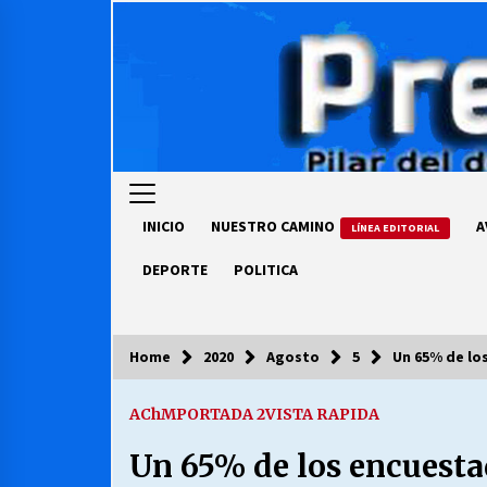
Skip
to
content
INICIO
NUESTRO CAMINO
A
LÍNEA EDITORIAL
DEPORTE
POLITICA
Home
2020
Agosto
5
Un 65% de lo
COLUMNISTA
AChM
PORTADA 2
VISTA RAPIDA
Ya se ordenaron las cuentas de
luz… ¿Y cuándo van a bajar?
Un 65% de los encuestad
03/08/2026