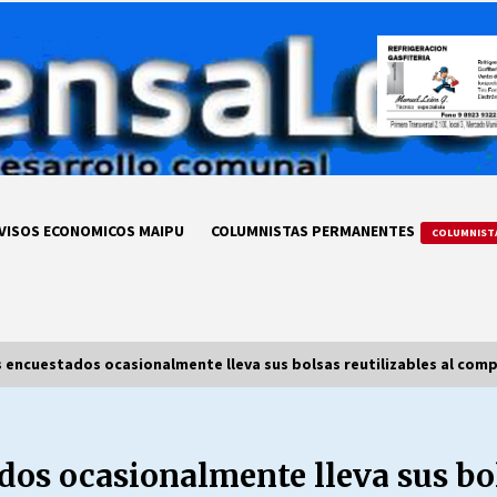
VISOS ECONOMICOS MAIPU
COLUMNISTAS PERMANENTES
COLUMNIST
s encuestados ocasionalmente lleva sus bolsas reutilizables al com
LA DC POR SIEMPRE.RECORDANDO
69 AÑOS DE HISTORIA
os ocasionalmente lleva sus bols
28/07/2026