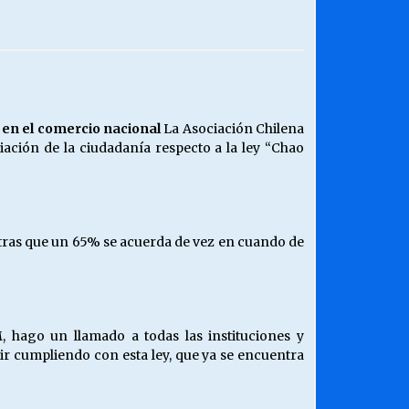
¿Qué habrían dicho?
23/06/2026
Releyendo la Rerum Novarum a 135
s en el comercio nacional
La Asociación Chilena
años. “La cuestión social hoy”.
ación de la ciudadanía respecto a la ley “Chao
16/05/2026
Chile y sus segmentos de la riqueza
06/04/2026
entras que un 65% se acuerda de vez en cuando de
 hago un llamado a todas las instituciones y
de ir cumpliendo con esta ley, que ya se encuentra