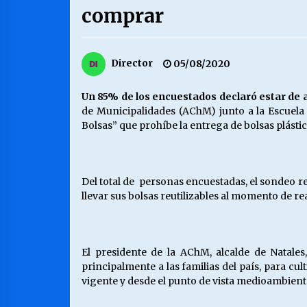
comprar
MUNICIPALIDAD, TRABAJADORES,
CLIMA LABORAL:
13/07/2026
Director
05/08/2020
VOLVER A SER ALTERNATIVA
Un 85% de los encuestados declaró estar de ac
16/06/2026
de Municipalidades (AChM) junto a la Escuela 
Bolsas” que prohíbe la entrega de bolsas plástic
S.O.S. a los ricos, Save Our Souls
(Salvar Nuestras Almas)
30/04/2026
Del total de personas encuestadas, el sondeo r
llevar sus bolsas reutilizables al momento de re
El presidente de la AChM, alcalde de Natale
principalmente a las familias del país, para cul
vigente y desde el punto de vista medioambiental