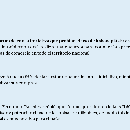
Escuela hospitalaria El Carmen de
Maipu.
25/06/2026
MUNICIPALIDADES, HONORARIOS,
uerdo con la iniciativa que prohíbe el uso de bolsas plástica
DESPIDOS
de Gobierno Local realizó una encuesta para conocer la apreci
28/05/2026
as de comercio en todo el territorio nacional.
¿Asesores con doble sueldo?
18/04/2026
eveló que un 85% declara estar de acuerdo con la iniciativa, mi
alizar sus compras.
s, Fernando Paredes señaló que “como presidente de la AChM,
tivar y potenciar el uso de las bolsas reutilizables, de modo tal 
 es muy positiva para el país”.