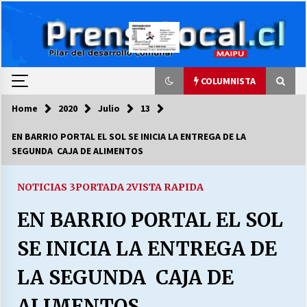
Skip
to
content
COLUMNISTA
Home
2020
Julio
13
COLUMNISTA
EN BARRIO PORTAL EL SOL SE INICIA LA ENTREGA DE LA
SEGUNDA CAJA DE ALIMENTOS
Ya se ordenaron las cuentas de luz… ¿Y
cuándo van a bajar?
03/08/2026
NOTICIAS 3
PORTADA 2
VISTA RAPIDA
EN BARRIO PORTAL EL SOL
LA DC POR SIEMPRE.RECORDANDO 69 AÑOS DE
HISTORIA
SE INICIA LA ENTREGA DE
28/07/2026
LA SEGUNDA CAJA DE
“ORGULLOSOS DE SER DC” SALUDA EL
CUMPLEAÑOS 69
ALIMENTOS