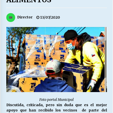
27/07/2026
MUNICIPALIDAD, TRABAJADORES, CLIMA
Director
13/07/2020
LABORAL:
13/07/2026
Escuela hospitalaria El Carmen de Maipu.
25/06/2026
¿Qué habrían dicho?
23/06/2026
VOLVER A SER ALTERNATIVA
16/06/2026
Foto portal Municipal
Discutida, criticada, pero sin duda que es el mejor
MUNICIPALIDADES, HONORARIOS, DESPIDOS
apoyo que han recibido los vecinos de parte del
28/05/2026