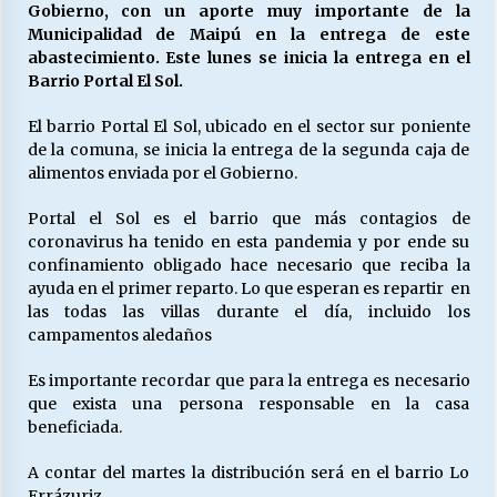
Gobierno, con un aporte muy importante de la
Municipalidad de Maipú en la entrega de este
abastecimiento. Este lunes se inicia la entrega en el
Releyendo la Rerum Novarum a 135 años. “La
Barrio Portal El Sol.
cuestión social hoy”.
16/05/2026
El barrio Portal El Sol, ubicado en el sector sur poniente
de la comuna, se inicia la entrega de la segunda caja de
S.O.S. a los ricos, Save Our Souls (Salvar
alimentos enviada por el Gobierno.
Nuestras Almas)
30/04/2026
Portal el Sol es el barrio que más contagios de
coronavirus ha tenido en esta pandemia y por ende su
confinamiento obligado hace necesario que reciba la
¿Asesores con doble sueldo?
ayuda en el primer reparto. Lo que esperan es repartir en
18/04/2026
las todas las villas durante el día, incluido los
campamentos aledaños
Chile y sus segmentos de la riqueza
Es importante recordar que para la entrega es necesario
06/04/2026
que exista una persona responsable en la casa
beneficiada.
A contar del martes la distribución será en el barrio Lo
Errázuriz.